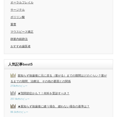
オーラルフレイル
サージテル
ポリリン酸
重曹
マウスピース矯正
静脈内鎮静法
おすすめ歯医者
人気記事best5
親知らず抜歯後に元に戻る（塞がる）までの期間はどのぐらい？塞が
るまでの期間、治療法、その他の要因との関係
273k件のビュー
★顎関節症かも？！何科を受診すべき？
257.6k件のビュー
★親知らず抜歯後に縫う場合、縫わない場合の基準は？
99.1k件のビュー