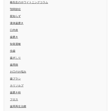
椿先生のホワイトニングコラム
顎関節症
親知らず
液体歯磨き
口内炎
歯磨き
知覚過敏
虫歯
歯ぎしり
歯周病
お口のお悩み
歯ブラシ
カリソルブ
歯磨き粉
フロス
歯周再生治療