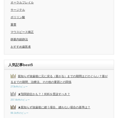
オーラルフレイル
サージテル
ポリリン酸
重曹
マウスピース矯正
静脈内鎮静法
おすすめ歯医者
人気記事best5
親知らず抜歯後に元に戻る（塞がる）までの期間はどのぐらい？塞が
るまでの期間、治療法、その他の要因との関係
273k件のビュー
★顎関節症かも？！何科を受診すべき？
257.6k件のビュー
★親知らず抜歯後に縫う場合、縫わない場合の基準は？
99.1k件のビュー