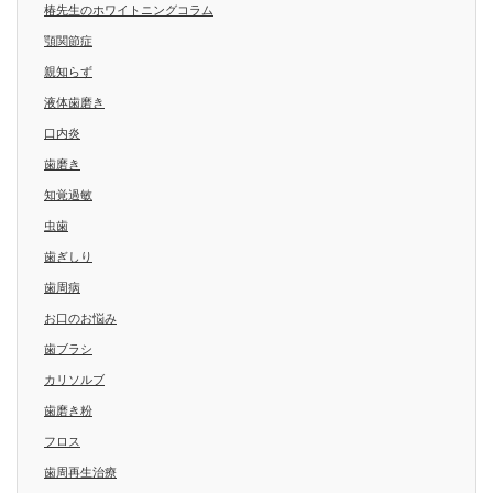
椿先生のホワイトニングコラム
顎関節症
親知らず
液体歯磨き
口内炎
歯磨き
知覚過敏
虫歯
歯ぎしり
歯周病
お口のお悩み
歯ブラシ
カリソルブ
歯磨き粉
フロス
歯周再生治療