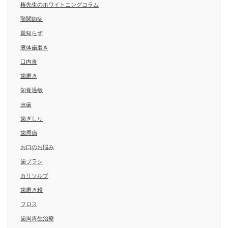
椿先生のホワイトニングコラム
顎関節症
親知らず
液体歯磨き
口内炎
歯磨き
知覚過敏
虫歯
歯ぎしり
歯周病
お口のお悩み
歯ブラシ
カリソルブ
歯磨き粉
フロス
歯周再生治療