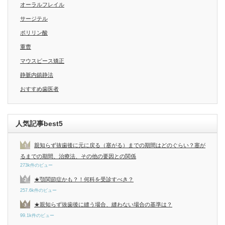
オーラルフレイル
サージテル
ポリリン酸
重曹
マウスピース矯正
静脈内鎮静法
おすすめ歯医者
人気記事best5
親知らず抜歯後に元に戻る（塞がる）までの期間はどのぐらい？塞が
るまでの期間、治療法、その他の要因との関係
273k件のビュー
★顎関節症かも？！何科を受診すべき？
257.6k件のビュー
★親知らず抜歯後に縫う場合、縫わない場合の基準は？
99.1k件のビュー