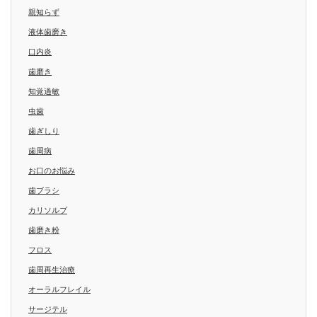
親知らず
液体歯磨き
口内炎
歯磨き
知覚過敏
虫歯
歯ぎしり
歯周病
お口のお悩み
歯ブラシ
カリソルブ
歯磨き粉
フロス
歯周再生治療
オーラルフレイル
サージテル