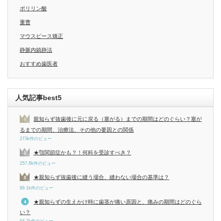
ポリリン酸
重曹
マウスピース矯正
静脈内鎮静法
おすすめ歯医者
人気記事best5
親知らず抜歯後に元に戻る（塞がる）までの期間はどのぐらい？塞が
るまでの期間、治療法、その他の要因との関係
273k件のビュー
★顎関節症かも？！何科を受診すべき？
257.6k件のビュー
★親知らず抜歯後に縫う場合、縫わない場合の基準は？
99.1k件のビュー
★親知らずの生えかけ時に歯茎が痛い原因と、痛みの期間はどのぐら
い？