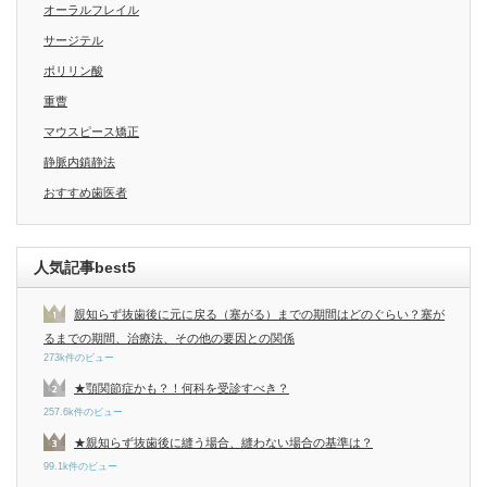
オーラルフレイル
サージテル
ポリリン酸
重曹
マウスピース矯正
静脈内鎮静法
おすすめ歯医者
人気記事best5
親知らず抜歯後に元に戻る（塞がる）までの期間はどのぐらい？塞が
るまでの期間、治療法、その他の要因との関係
273k件のビュー
★顎関節症かも？！何科を受診すべき？
257.6k件のビュー
★親知らず抜歯後に縫う場合、縫わない場合の基準は？
99.1k件のビュー