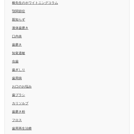
椿先生のホワイトニングコラム
顎関節症
親知らず
液体歯磨き
口内炎
歯磨き
知覚過敏
虫歯
歯ぎしり
歯周病
お口のお悩み
歯ブラシ
カリソルブ
歯磨き粉
フロス
歯周再生治療