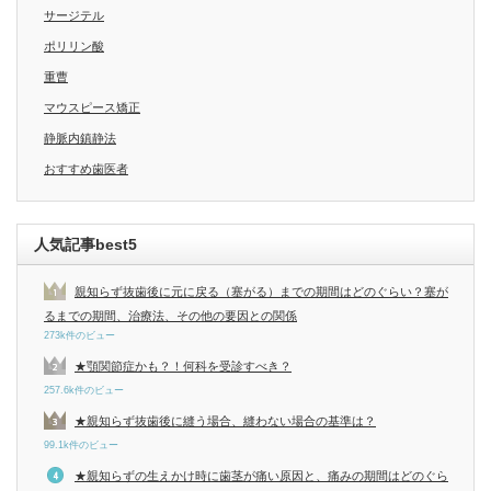
サージテル
ポリリン酸
重曹
マウスピース矯正
静脈内鎮静法
おすすめ歯医者
人気記事best5
親知らず抜歯後に元に戻る（塞がる）までの期間はどのぐらい？塞が
るまでの期間、治療法、その他の要因との関係
273k件のビュー
★顎関節症かも？！何科を受診すべき？
257.6k件のビュー
★親知らず抜歯後に縫う場合、縫わない場合の基準は？
99.1k件のビュー
★親知らずの生えかけ時に歯茎が痛い原因と、痛みの期間はどのぐら