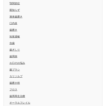
顎関節症
親知らず
液体歯磨き
口内炎
歯磨き
知覚過敏
虫歯
歯ぎしり
歯周病
お口のお悩み
歯ブラシ
カリソルブ
歯磨き粉
フロス
歯周再生治療
オーラルフレイル