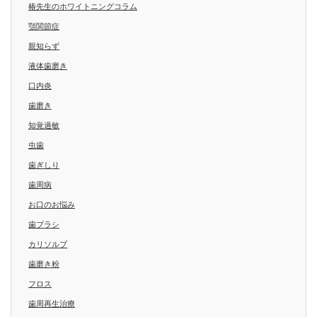
椿先生のホワイトニングコラム
顎関節症
親知らず
液体歯磨き
口内炎
歯磨き
知覚過敏
虫歯
歯ぎしり
歯周病
お口のお悩み
歯ブラシ
カリソルブ
歯磨き粉
フロス
歯周再生治療