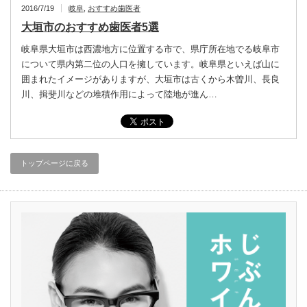
2016/7/19
岐阜
,
おすすめ歯医者
大垣市のおすすめ歯医者5選
岐阜県大垣市は西濃地方に位置する市で、県庁所在地でる岐阜市
について県内第二位の人口を擁しています。岐阜県といえば山に
囲まれたイメージがありますが、大垣市は古くから木曽川、長良
川、揖斐川などの堆積作用によって陸地が進ん…
トップページに戻る