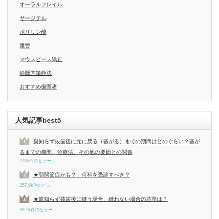
オーラルフレイル
サージテル
ポリリン酸
重曹
マウスピース矯正
静脈内鎮静法
おすすめ歯医者
人気記事best5
親知らず抜歯後に元に戻る（塞がる）までの期間はどのぐらい？塞が
るまでの期間、治療法、その他の要因との関係
273k件のビュー
★顎関節症かも？！何科を受診すべき？
257.6k件のビュー
★親知らず抜歯後に縫う場合、縫わない場合の基準は？
99.1k件のビュー