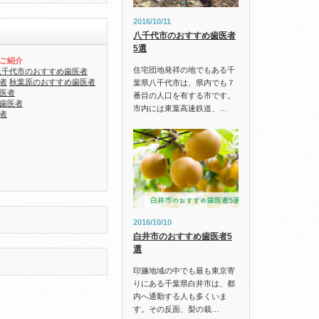
2016/10/11
八千代市のおすすめ歯医者
5選
ご紹介
住宅団地発祥の地でもある千
八千代市のおすすめ歯医者
者
秋葉原のおすすめ歯医者
葉県八千代市は、県内でも７
医者
番目の人口を有する市です。
歯医者
市内には東葉高速鉄道、…
者
2016/10/10
白井市のおすすめ歯医者5
選
印旛地域の中でも最も東京寄
りにある千葉県白井市は、都
内へ通勤する人も多くいま
す。その反面、梨の栽…