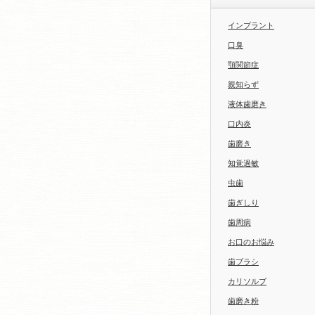
インプラント
口臭
顎関節症
親知らず
液体歯磨き
口内炎
歯磨き
知覚過敏
虫歯
歯ぎしり
歯周病
お口のお悩み
歯ブラシ
カリソルブ
歯磨き粉