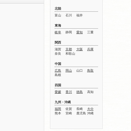
北陸
富山
石川
福井
東海
岐阜
静岡
愛知
三重
関西
滋賀
京都
大阪
兵庫
奈良
和歌山
中国
広島
岡山
山口
鳥取
島根
四国
愛媛
香川
徳島
高知
九州・沖縄
福岡
佐賀
長崎
大分
熊本
宮崎
鹿児島
沖縄