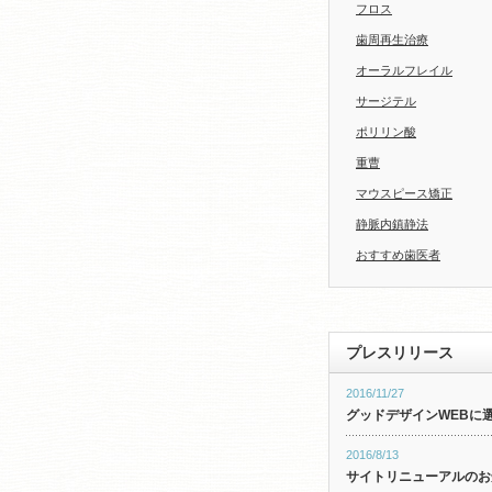
フロス
歯周再生治療
オーラルフレイル
サージテル
ポリリン酸
重曹
マウスピース矯正
静脈内鎮静法
おすすめ歯医者
プレスリリース
2016/11/27
グッドデザインWEBに
2016/8/13
サイトリニューアルのお