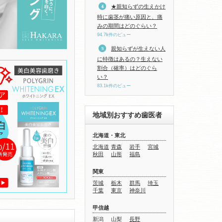
★親知らずの生えかけ
時に歯茎が痛い原因と、痛
みの期間はどのぐらい？
94.7k件のビュー
親知らずが生えない人
に特徴はあるの？生えない
割合（確率）はどのぐら
い？
83.1k件のビュー
地域別おすすめ歯医者
北海道・東北
北海道
青森
岩手
宮城
秋田
山形
福島
関東
茨城
栃木
群馬
埼玉
千葉
東京
神奈川
甲信越
新潟
山梨
長野