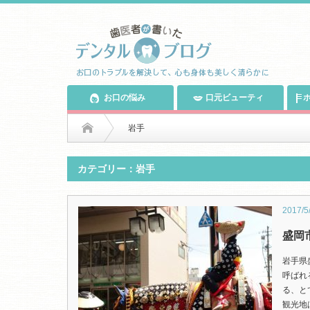
お口の悩み
口元ビューティ
ホ
岩手
カテゴリー：岩手
2017/5
盛岡
岩手県
呼ばれ
る、と
観光地