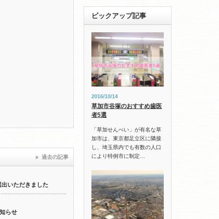
ピックアップ記事
2016/10/14
草加市谷塚のおすすめ歯医
者5選
「草加せんべい」が有名な草
加市は、東京都足立区に隣接
し、埼玉県内でも有数の人口
により特例市に制定…
過去の記事
選出いただきました
知らせ