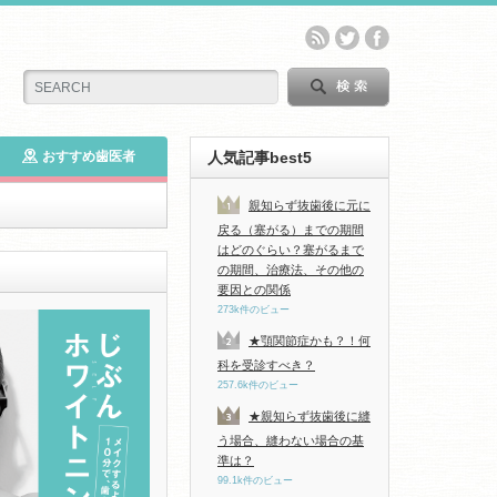
おすすめ歯医者
人気記事best5
親知らず抜歯後に元に
戻る（塞がる）までの期間
はどのぐらい？塞がるまで
の期間、治療法、その他の
要因との関係
273k件のビュー
★顎関節症かも？！何
科を受診すべき？
257.6k件のビュー
★親知らず抜歯後に縫
う場合、縫わない場合の基
準は？
99.1k件のビュー