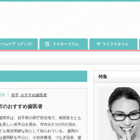
ームケア（グッズ）
ドクターコラム
ライフスタイル
特集
/20
岩手
,
おすすめ歯医者
市のおすすめ歯医者
盛岡市は、岩手県の県庁所在地で、南部富士とも
る美しい岩手山を望み、市内を3つの川が流れ
ても風光明媚な街として知られている。 盛岡の
は盛岡駅を中心に、小岩井農場、つなぎ温泉、盛