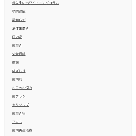
椿先生のホワイトニングコラム
顎関節症
親知らず
液体歯磨き
口内炎
歯磨き
知覚過敏
虫歯
歯ぎしり
歯周病
お口のお悩み
歯ブラシ
カリソルブ
歯磨き粉
フロス
歯周再生治療