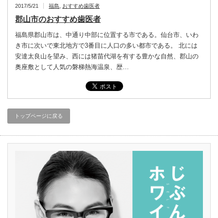
2017/5/21
福島
,
おすすめ歯医者
郡山市のおすすめ歯医者
福島県郡山市は、中通り中部に位置する市である。仙台市、いわ
き市に次いで東北地方で3番目に人口の多い都市である。 北には
安達太良山を望み、西には猪苗代湖を有する豊かな自然、郡山の
奥座敷として人気の磐梯熱海温泉、歴…
トップページに戻る