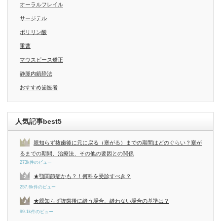
オーラルフレイル
サージテル
ポリリン酸
重曹
マウスピース矯正
静脈内鎮静法
おすすめ歯医者
人気記事best5
親知らず抜歯後に元に戻る（塞がる）までの期間はどのぐらい？塞が
るまでの期間、治療法、その他の要因との関係
273k件のビュー
★顎関節症かも？！何科を受診すべき？
257.6k件のビュー
★親知らず抜歯後に縫う場合、縫わない場合の基準は？
99.1k件のビュー