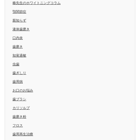
椿先生のホワイトニングコラム
顎関節症
親知らず
液体歯磨き
口内炎
歯磨き
知覚過敏
虫歯
歯ぎしり
歯周病
お口のお悩み
歯ブラシ
カリソルブ
歯磨き粉
フロス
歯周再生治療