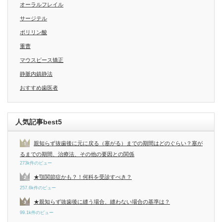
オーラルフレイル
サージテル
ポリリン酸
重曹
マウスピース矯正
静脈内鎮静法
おすすめ歯医者
人気記事best5
親知らず抜歯後に元に戻る（塞がる）までの期間はどのぐらい？塞が
るまでの期間、治療法、その他の要因との関係
273k件のビュー
★顎関節症かも？！何科を受診すべき？
257.6k件のビュー
★親知らず抜歯後に縫う場合、縫わない場合の基準は？
99.1k件のビュー