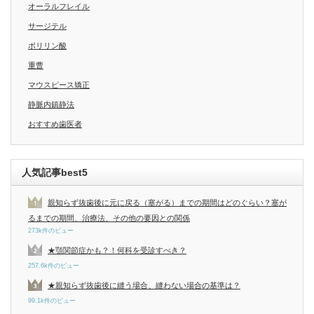
オーラルフレイル
サージテル
ポリリン酸
重曹
マウスピース矯正
静脈内鎮静法
おすすめ歯医者
人気記事best5
親知らず抜歯後に元に戻る（塞がる）までの期間はどのぐらい？塞が
るまでの期間、治療法、その他の要因との関係
273k件のビュー
★顎関節症かも？！何科を受診すべき？
257.6k件のビュー
★親知らず抜歯後に縫う場合、縫わない場合の基準は？
99.1k件のビュー