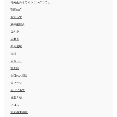
椿先生のホワイトニングコラム
顎関節症
親知らず
液体歯磨き
口内炎
歯磨き
知覚過敏
虫歯
歯ぎしり
歯周病
お口のお悩み
歯ブラシ
カリソルブ
歯磨き粉
フロス
歯周再生治療