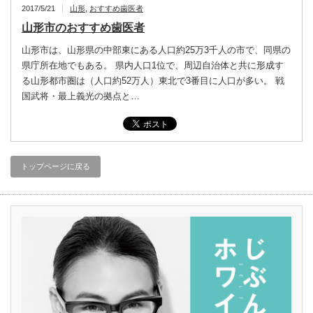
2017/5/21
山形
,
おすすめ歯医者
山形市のおすすめ歯医者
山形市は、山形県の中部東にある人口約25万3千人の市で、同県の
県庁所在地でもある。 県内人口1位で、周辺自治体と共に形成す
る山形都市圏は（人口約52万人）東北で3番目に人口が多い。 戦
国武将・最上義光の拠点と…
トップページに戻る