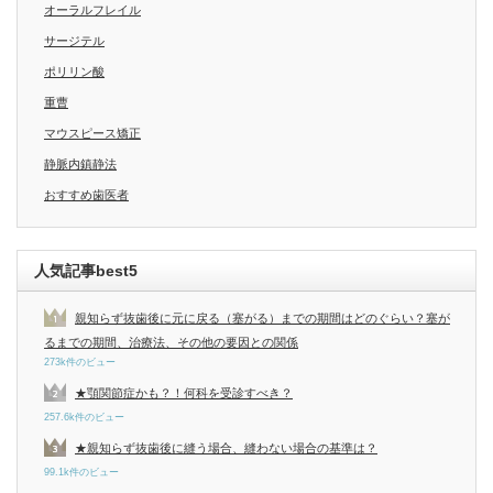
オーラルフレイル
サージテル
ポリリン酸
重曹
マウスピース矯正
静脈内鎮静法
おすすめ歯医者
人気記事best5
親知らず抜歯後に元に戻る（塞がる）までの期間はどのぐらい？塞が
るまでの期間、治療法、その他の要因との関係
273k件のビュー
★顎関節症かも？！何科を受診すべき？
257.6k件のビュー
★親知らず抜歯後に縫う場合、縫わない場合の基準は？
99.1k件のビュー