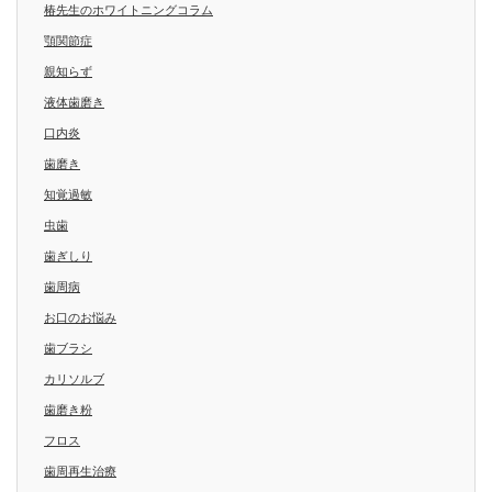
椿先生のホワイトニングコラム
顎関節症
親知らず
液体歯磨き
口内炎
歯磨き
知覚過敏
虫歯
歯ぎしり
歯周病
お口のお悩み
歯ブラシ
カリソルブ
歯磨き粉
フロス
歯周再生治療