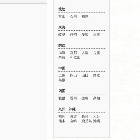
北陸
富山
石川
福井
東海
岐阜
静岡
愛知
三重
関西
滋賀
京都
大阪
兵庫
奈良
和歌山
中国
広島
岡山
山口
鳥取
島根
四国
愛媛
香川
徳島
高知
九州・沖縄
福岡
佐賀
長崎
大分
熊本
宮崎
鹿児島
沖縄