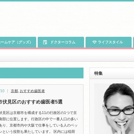
ームケア（グッズ）
ドクターコラム
ライフスタイル
特集
/10
京都
,
おすすめ歯医者
市伏見区のおすすめ歯医者5選
伏見区は京都市を構成する11の行政区の1つで京
南部に位置します。行政区の中で一番人口の多い
あり、京都市内や大阪で仕事をしている人のベッ
ンという役割も果たしています。 区内には稲荷