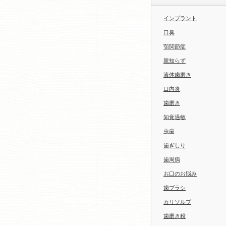
インプラント
口臭
顎関節症
親知らず
液体歯磨き
口内炎
歯磨き
知覚過敏
虫歯
歯ぎしり
歯周病
お口のお悩み
歯ブラシ
カリソルブ
歯磨き粉