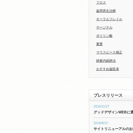
フロス
歯周再生治療
オーラルフレイル
サージテル
ポリリン酸
重曹
マウスピース矯正
静脈内鎮静法
おすすめ歯医者
プレスリリース
2016/11/27
グッドデザインWEBに
2016/8/13
サイトリニューアルのお