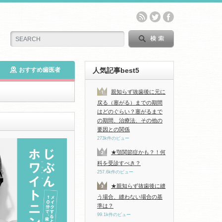
おすすめ歯医者
人気記事best5
親知らず抜歯後に元に
戻る（塞がる）までの期間
はどのぐらい？塞がるまで
の期間、治療法、その他の
要因との関係
273k件のビュー
★顎関節症かも？！何
科を受診すべき？
257.6k件のビュー
★親知らず抜歯後に縫
う場合、縫わない場合の基
準は？
99.1k件のビュー