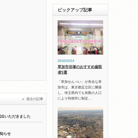
ピックアップ記事
2016/10/14
草加市谷塚のおすすめ歯医
者5選
「草加せんべい」が有名な草
加市は、東京都足立区に隣接
し、埼玉県内でも有数の人口
により特例市に制定…
過去の記事
選出いただきました
知らせ