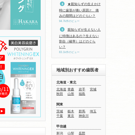
★親知らずの生えかけ
時に歯茎が痛い原因と、痛
みの期間はどのぐらい？
94.7k件のビュー
親知らずが生えない人
に特徴はあるの？生えない
割合（確率）はどのぐら
い？
83.1k件のビュー
地域別おすすめ歯医者
北海道・東北
北海道
青森
岩手
宮城
秋田
山形
福島
関東
茨城
栃木
群馬
埼玉
千葉
東京
神奈川
甲信越
新潟
山梨
長野