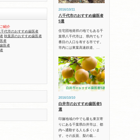
2016/10/11
八千代市のおすすめ歯医者
5選
ご紹介
住宅団地発祥の地でもある千
八千代市のおすすめ歯医者
者
秋葉原のおすすめ歯医者
葉県八千代市は、県内でも７
医者
番目の人口を有する市です。
歯医者
市内には東葉高速鉄道、…
者
2016/10/10
白井市のおすすめ歯医者5
選
印旛地域の中でも最も東京寄
りにある千葉県白井市は、都
内へ通勤する人も多くいま
す。その反面、梨の栽…