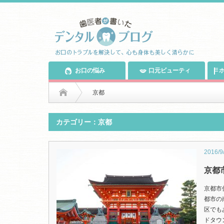
お口の悩み
口元ビューティ
ホ
京都
カテゴリー：京都
2016/9
京都
京都市
都市の
区でも
ドタウ