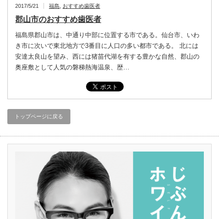
2017/5/21
福島
,
おすすめ歯医者
郡山市のおすすめ歯医者
福島県郡山市は、中通り中部に位置する市である。仙台市、いわ
き市に次いで東北地方で3番目に人口の多い都市である。 北には
安達太良山を望み、西には猪苗代湖を有する豊かな自然、郡山の
奥座敷として人気の磐梯熱海温泉、歴…
トップページに戻る