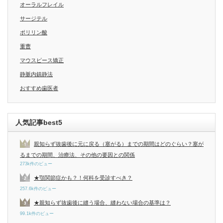
オーラルフレイル
サージテル
ポリリン酸
重曹
マウスピース矯正
静脈内鎮静法
おすすめ歯医者
人気記事best5
親知らず抜歯後に元に戻る（塞がる）までの期間はどのぐらい？塞が
るまでの期間、治療法、その他の要因との関係
273k件のビュー
★顎関節症かも？！何科を受診すべき？
257.6k件のビュー
★親知らず抜歯後に縫う場合、縫わない場合の基準は？
99.1k件のビュー