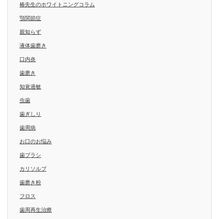
椿先生のホワイトニングコラム
顎関節症
親知らず
液体歯磨き
口内炎
歯磨き
知覚過敏
虫歯
歯ぎしり
歯周病
お口のお悩み
歯ブラシ
カリソルブ
歯磨き粉
フロス
歯周再生治療