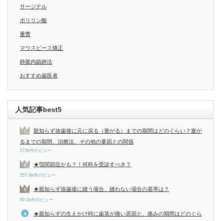
サージテル
ポリリン酸
重曹
マウスピース矯正
静脈内鎮静法
おすすめ歯医者
人気記事best5
親知らず抜歯後に元に戻る（塞がる）までの期間はどのぐらい？塞が
るまでの期間、治療法、その他の要因との関係
273k件のビュー
★顎関節症かも？！何科を受診すべき？
257.6k件のビュー
★親知らず抜歯後に縫う場合、縫わない場合の基準は？
99.1k件のビュー
★親知らずの生えかけ時に歯茎が痛い原因と、痛みの期間はどのぐら