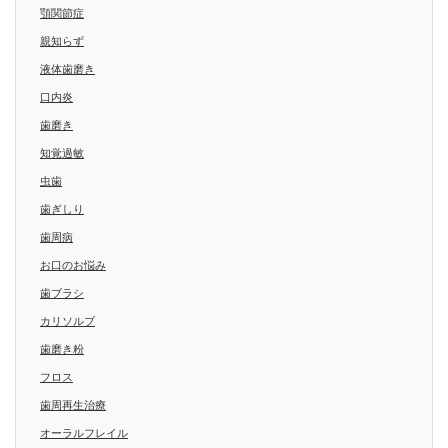
顎関節症
親知らず
液体歯磨き
口内炎
歯磨き
知覚過敏
虫歯
歯ぎしり
歯周病
お口のお悩み
歯ブラシ
カリソルブ
歯磨き粉
フロス
歯周再生治療
オーラルフレイル