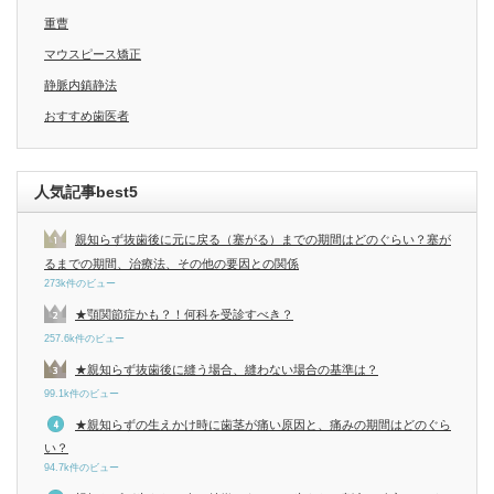
重曹
マウスピース矯正
静脈内鎮静法
おすすめ歯医者
人気記事best5
親知らず抜歯後に元に戻る（塞がる）までの期間はどのぐらい？塞が
るまでの期間、治療法、その他の要因との関係
273k件のビュー
★顎関節症かも？！何科を受診すべき？
257.6k件のビュー
★親知らず抜歯後に縫う場合、縫わない場合の基準は？
99.1k件のビュー
★親知らずの生えかけ時に歯茎が痛い原因と、痛みの期間はどのぐら
い？
94.7k件のビュー