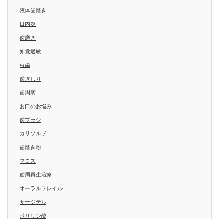
液体歯磨き
口内炎
歯磨き
知覚過敏
虫歯
歯ぎしり
歯周病
お口のお悩み
歯ブラシ
カリソルブ
歯磨き粉
フロス
歯周再生治療
オーラルフレイル
サージテル
ポリリン酸