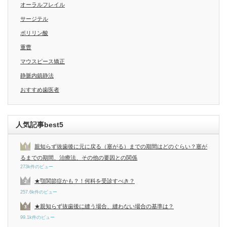
オーラルフレイル
サージテル
ポリリン酸
重曹
マウスピース矯正
静脈内鎮静法
おすすめ歯医者
人気記事best5
親知らず抜歯後に元に戻る（塞がる）までの期間はどのぐらい？塞が
るまでの期間、治療法、その他の要因との関係
273k件のビュー
★顎関節症かも？！何科を受診すべき？
257.6k件のビュー
★親知らず抜歯後に縫う場合、縫わない場合の基準は？
99.1k件のビュー