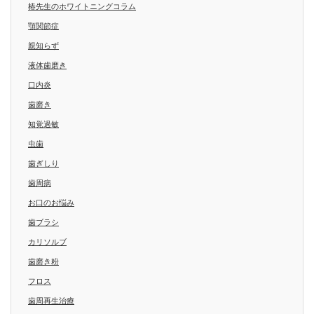
椿先生のホワイトニングコラム
顎関節症
親知らず
液体歯磨き
口内炎
歯磨き
知覚過敏
虫歯
歯ぎしり
歯周病
お口のお悩み
歯ブラシ
カリソルブ
歯磨き粉
フロス
歯周再生治療