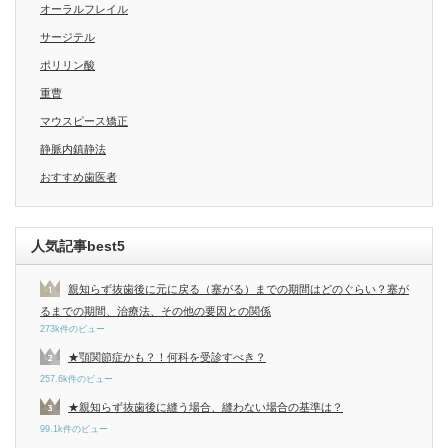
オーラルフレイル
サージテル
ポリリン酸
重曹
マウスピース矯正
静脈内鎮静法
おすすめ歯医者
人気記事best5
親知らず抜歯後に元に戻る（塞がる）までの期間はどのぐらい？塞が
るまでの期間、治療法、その他の要因との関係
273k件のビュー
★顎関節症かも？！何科を受診すべき？
257.6k件のビュー
★親知らず抜歯後に縫う場合、縫わない場合の基準は？
99.1k件のビュー