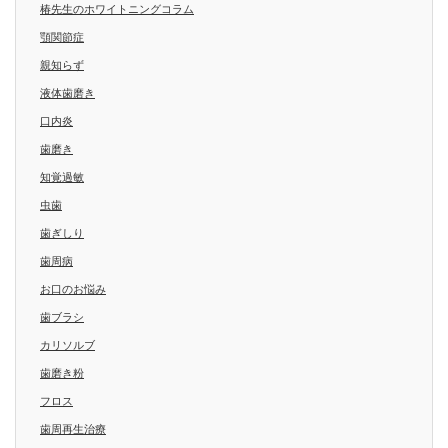
椿先生のホワイトニングコラム
顎関節症
親知らず
液体歯磨き
口内炎
歯磨き
知覚過敏
虫歯
歯ぎしり
歯周病
お口のお悩み
歯ブラシ
カリソルブ
歯磨き粉
フロス
歯周再生治療