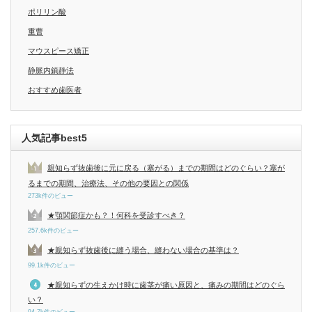
ポリリン酸
重曹
マウスピース矯正
静脈内鎮静法
おすすめ歯医者
人気記事best5
親知らず抜歯後に元に戻る（塞がる）までの期間はどのぐらい？塞が
るまでの期間、治療法、その他の要因との関係
273k件のビュー
★顎関節症かも？！何科を受診すべき？
257.6k件のビュー
★親知らず抜歯後に縫う場合、縫わない場合の基準は？
99.1k件のビュー
★親知らずの生えかけ時に歯茎が痛い原因と、痛みの期間はどのぐら
い？