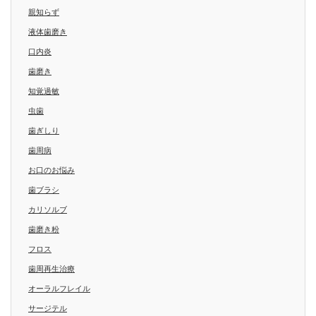
親知らず
液体歯磨き
口内炎
歯磨き
知覚過敏
虫歯
歯ぎしり
歯周病
お口のお悩み
歯ブラシ
カリソルブ
歯磨き粉
フロス
歯周再生治療
オーラルフレイル
サージテル