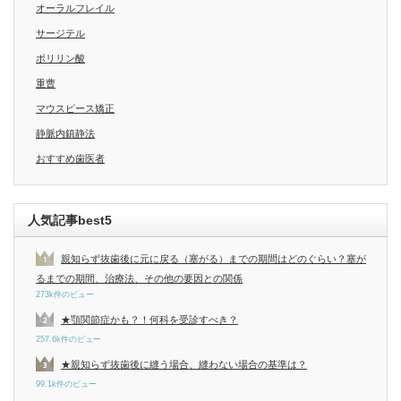
オーラルフレイル
サージテル
ポリリン酸
重曹
マウスピース矯正
静脈内鎮静法
おすすめ歯医者
人気記事best5
親知らず抜歯後に元に戻る（塞がる）までの期間はどのぐらい？塞が
るまでの期間、治療法、その他の要因との関係
273k件のビュー
★顎関節症かも？！何科を受診すべき？
257.6k件のビュー
★親知らず抜歯後に縫う場合、縫わない場合の基準は？
99.1k件のビュー