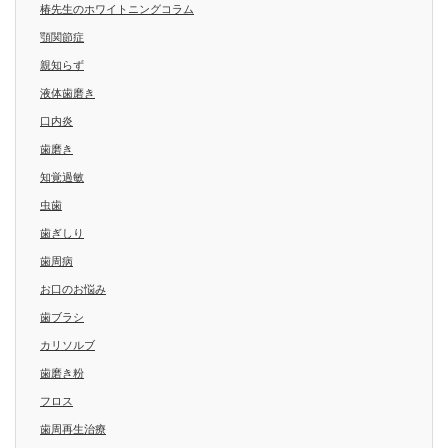
椿先生のホワイトニングコラム
顎関節症
親知らず
液体歯磨き
口内炎
歯磨き
知覚過敏
虫歯
歯ぎしり
歯周病
お口のお悩み
歯ブラシ
カリソルブ
歯磨き粉
フロス
歯周再生治療