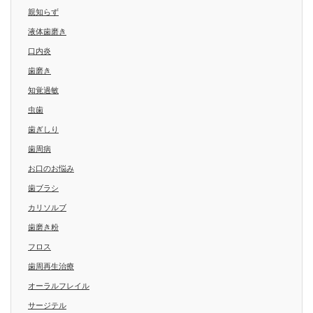
親知らず
液体歯磨き
口内炎
歯磨き
知覚過敏
虫歯
歯ぎしり
歯周病
お口のお悩み
歯ブラシ
カリソルブ
歯磨き粉
フロス
歯周再生治療
オーラルフレイル
サージテル