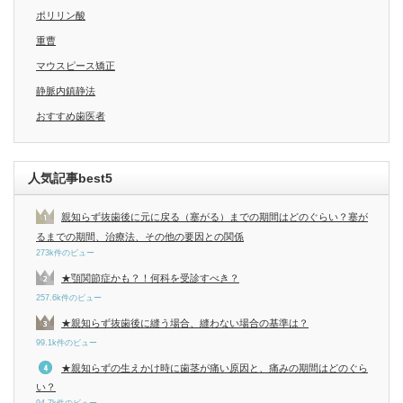
ポリリン酸
重曹
マウスピース矯正
静脈内鎮静法
おすすめ歯医者
人気記事best5
親知らず抜歯後に元に戻る（塞がる）までの期間はどのぐらい？塞が
るまでの期間、治療法、その他の要因との関係
273k件のビュー
★顎関節症かも？！何科を受診すべき？
257.6k件のビュー
★親知らず抜歯後に縫う場合、縫わない場合の基準は？
99.1k件のビュー
★親知らずの生えかけ時に歯茎が痛い原因と、痛みの期間はどのぐら
い？