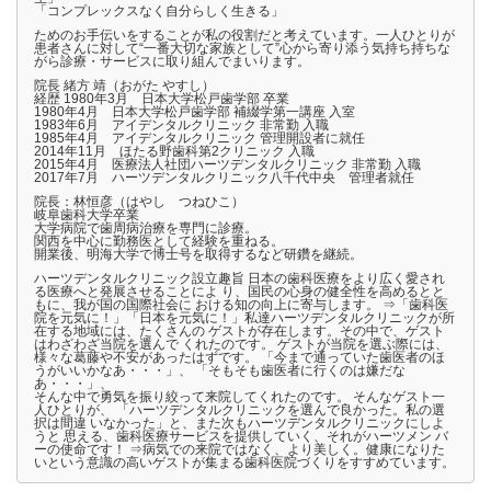
「コンプレックスなく自分らしく生きる」
ためのお手伝いをすることが私の役割だと考えています。一人ひとりが
患者さんに対して“一番大切な家族として”心から寄り添う気持ち持ちな
がら診療・サービスに取り組んでまいります。
院長 緒方 靖（おがた やすし）
経歴 1980年3月 日本大学松戸歯学部 卒業
1980年4月 日本大学松戸歯学部 補綴学第一講座 入室
1983年6月 アイデンタルクリニック 非常勤 入職
1985年4月 アイデンタルクリニック 管理開設者に就任
2014年11月 ほたる野歯科第2クリニック 入職
2015年4月 医療法人社団ハーツデンタルクリニック 非常勤 入職
2017年7月 ハーツデンタルクリニック八千代中央 管理者就任
院長：林恒彦（はやし つねひこ）
岐阜歯科大学卒業
大学病院で歯周病治療を専門に診療。
関西を中心に勤務医として経験を重ねる。
開業後、明海大学で博士号を取得するなど研鑽を継続。
ハーツデンタルクリニック設立趣旨 日本の歯科医療をより広く愛され
る医療へと発展させることによ り、国民の心身の健全性を高めるとと
もに、我が国の国際社会に おける知の向上に寄与します。 ⇒「歯科医
院を元気に！」「日本を元気に！」私達ハーツデンタルクリニックが所
在する地域には、たくさんの ゲストが存在します。その中で、ゲスト
はわざわざ当院を選んで くれたのです。 ゲストが当院を選ぶ際には、
様々な葛藤や不安があったはずです。 「今まで通っていた歯医者のほ
うがいいかなあ・・・」、 「そもそも歯医者に行くのは嫌だな
あ・・・」、
そんな中で勇気を振り絞って来院してくれたのです。 そんなゲスト一
人ひとりが、 「ハーツデンタルクリニックを選んで良かった。私の選
択は間違 いなかった」と、また次もハーツデンタルクリニックにしよ
うと 思える、歯科医療サービスを提供していく、それがハーツメン バ
ーの使命です！ ⇒病気での来院ではなく、より美しく。健康になりた
いという意識の高いゲストが集まる歯科医院づくりをすすめています。