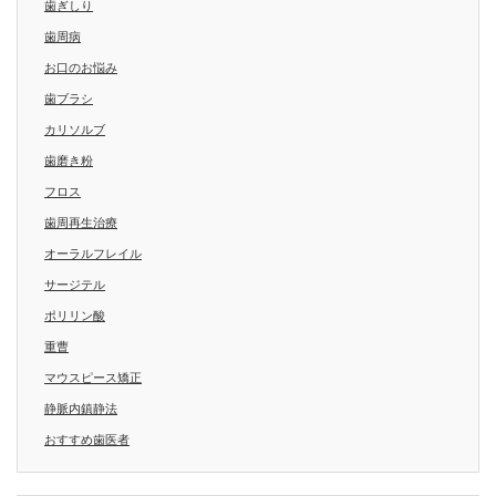
歯ぎしり
歯周病
お口のお悩み
歯ブラシ
カリソルブ
歯磨き粉
フロス
歯周再生治療
オーラルフレイル
サージテル
ポリリン酸
重曹
マウスピース矯正
静脈内鎮静法
おすすめ歯医者