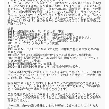
白井店 院長 永橋克史（ながはしかつし）
もっと「ありがとう」を集めたい。きれいな白い歯が輝く笑顔を見るの
は、いいものですよね。歯が健康な人は、イキイキ生きているように見
えるもの。人や動物が健康に生きるためには、歯が健康であることが重
要です。歯の表面的な治療ではなく、ゲストに満足して帰っていただく
ために。ゲストから「ありがとう」と言っていただけるように。私たち
は、ハーツデンタルクリニックは、コミュニケーションを大切にした診
療を心がけています。歯のお悩みやご相談のある方は、是非お気軽にご
来院ください。
経歴
1981年城西歯科大学｛現 明海大学｝卒業
1982年高知県の塩田歯科に勤務。口腔外科を習得。
1985年大阪の芦田歯科に勤務。 歯周外科及び自由診療を学ぶ。
1990年パレットデンタルクリニック（茨城県）に勤務。
2010年ハーツデンタルクリニック開業。
主な研修
1996年スカンジナビアペリオ（歯周病）の権威である岡本浩先生の講
習会を受講。
1997年21世紀の咬合医学の川村秋夫先生の講習会に２年間受講。
2000年厚生省認可社団法人日本歯科先端技術研究所にてインプラント
１００時間コースを受講。
2001年国際歯周病内科学の会員取得。
2006年日本歯科鍼灸教育会より、歯科鍼灸師証を授与。
「痛みや不快な思いで苦しんでいる人を楽にしてあげたい！」「お口の
コンプレックスをなくしてあげたい！」そのように考えて日々治療技術
の研鑽に取り組んでいます。
院長 緒方 靖（おがた やすし）私やスタッフの治療や対応で患者さんか
ら「ありがとう！」と言われた時に、“人の人生に寄り添える”歯科医師
という職業につけて本当に幸せだと感じます。
笑顔で健康であることの幸せは、失ってからはじめて気づくものです。
正しいオーラル習慣を身に付けることが健康の根源であることを地域の
皆さまに普及し、
「一生涯、自分の歯で美味しいものを美味しく食べることのできる人
生」