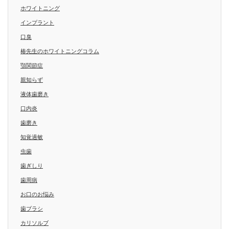
ホワイトニング
インプラント
口臭
椿先生のホワイトニングコラム
顎関節症
親知らず
液体歯磨き
口内炎
歯磨き
知覚過敏
虫歯
歯ぎしり
歯周病
お口のお悩み
歯ブラシ
カリソルブ