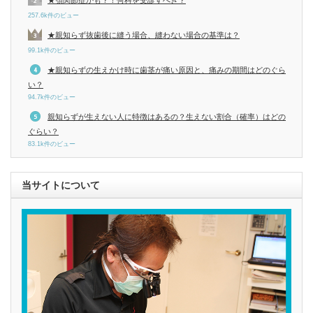
★顎関節症かも？！何科を受診すべき？
257.6k件のビュー
★親知らず抜歯後に縫う場合、縫わない場合の基準は？
99.1k件のビュー
★親知らずの生えかけ時に歯茎が痛い原因と、痛みの期間はどのぐら
い？
94.7k件のビュー
親知らずが生えない人に特徴はあるの？生えない割合（確率）はどの
ぐらい？
83.1k件のビュー
当サイトについて