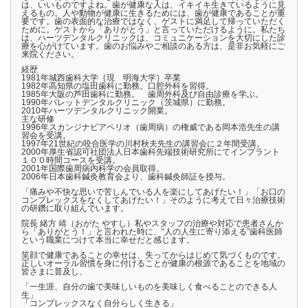
は、いいものですよね。歯が健康な人は、イキイキ生きているように見
えるもの。人や動物が健康に生きるためには、歯が健康であることが重
要です。歯の表面的な治療ではなく、ゲストに満足して帰っていただく
ために。ゲストから「ありがとう」と言っていただけるように。私たち
は、ハーツデンタルクリニックは、コミュニケーションを大切にした診
療を心がけています。歯のお悩みやご相談のある方は、是非お気軽にご
来院ください。
経歴
1981年城西歯科大学｛現 明海大学｝卒業
1982年高知県の塩田歯科に勤務。口腔外科を習得。
1985年大阪の芦田歯科に勤務。 歯周外科及び自由診療を学ぶ。
1990年パレットデンタルクリニック（茨城県）に勤務。
2010年ハーツデンタルクリニック開業。
主な研修
1996年スカンジナビアペリオ（歯周病）の権威である岡本浩先生の講
習会を受講。
1997年21世紀の咬合医学の川村秋夫先生の講習会に２年間受講。
2000年厚生省認可社団法人日本歯科先端技術研究所にてインプラント
１００時間コースを受講。
2001年国際歯周病内科学の会員取得。
2006年日本歯科鍼灸教育会より、歯科鍼灸師証を授与。
「痛みや不快な思いで苦しんでいる人を楽にしてあげたい！」「お口の
コンプレックスをなくしてあげたい！」そのように考えて日々治療技術
の研鑽に取り組んでいます。
院長 緒方 靖（おがた やすし）私やスタッフの治療や対応で患者さんか
ら「ありがとう！」と言われた時に、“人の人生に寄り添える”歯科医師
という職業につけて本当に幸せだと感じます。
笑顔で健康であることの幸せは、失ってからはじめて気づくものです。
正しいオーラル習慣を身に付けることが健康の根源であることを地域の
皆さまに普及し、
「一生涯、自分の歯で美味しいものを美味しく食べることのできる人
生」
「コンプレックスなく自分らしく生きる」