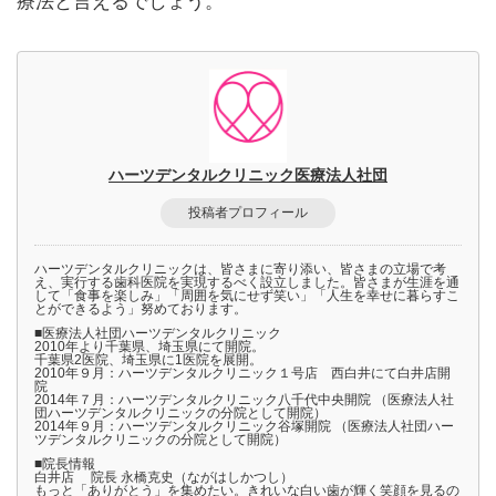
療法と言えるでしょう。
ハーツデンタルクリニック医療法人社団
投稿者プロフィール
ハーツデンタルクリニックは、皆さまに寄り添い、皆さまの立場で考
え、実行する歯科医院を実現するべく設立しました。皆さまが生涯を通
して「食事を楽しみ」「周囲を気にせず笑い」「人生を幸せに暮らすこ
とができるよう」努めております。
■医療法人社団ハーツデンタルクリニック
2010年より千葉県、埼玉県にて開院。
千葉県2医院、埼玉県に1医院を展開。
2010年９月：ハーツデンタルクリニック１号店 西白井にて白井店開
院
2014年７月：ハーツデンタルクリニック八千代中央開院 （医療法人社
団ハーツデンタルクリニックの分院として開院）
2014年９月：ハーツデンタルクリニック谷塚開院 （医療法人社団ハー
ツデンタルクリニックの分院として開院）
■院長情報
白井店 院長 永橋克史（ながはしかつし）
もっと「ありがとう」を集めたい。きれいな白い歯が輝く笑顔を見るの