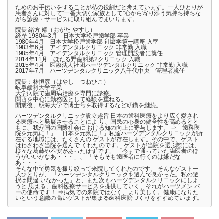
ためのお手伝いをすることが私の役割だと考えています。一人ひとりが
患者さんに対して“一番大切な家族として”心から寄り添う気持ち持ちな
がら診療・サービスに取り組んでまいります。
院長 緒方 靖（おがた やすし）
経歴 1980年3月 日本大学松戸歯学部 卒業
1980年4月 日本大学松戸歯学部 補綴学第一講座 入室
1983年6月 アイデンタルクリニック 非常勤 入職
1985年4月 アイデンタルクリニック 管理開設者に就任
2014年11月 ほたる野歯科第2クリニック 入職
2015年4月 医療法人社団ハーツデンタルクリニック 非常勤 入職
2017年7月 ハーツデンタルクリニック八千代中央 管理者就任
院長：林恒彦（はやし つねひこ）
岐阜歯科大学卒業
大学病院で歯周病治療を専門に診療。
関西を中心に勤務医として経験を重ねる。
開業後、明海大学で博士号を取得するなど研鑽を継続。
ハーツデンタルクリニック設立趣旨 日本の歯科医療をより広く愛され
る医療へと発展させることによ り、国民の心身の健全性を高めるとと
もに、我が国の国際社会に おける知の向上に寄与します。 ⇒「歯科医
院を元気に！」「日本を元気に！」私達ハーツデンタルクリニックが所
在する地域には、たくさんの ゲストが存在します。その中で、ゲスト
はわざわざ当院を選んで くれたのです。 ゲストが当院を選ぶ際には、
様々な葛藤や不安があったはずです。 「今まで通っていた歯医者のほ
うがいいかなあ・・・」、 「そもそも歯医者に行くのは嫌だな
あ・・・」、
そんな中で勇気を振り絞って来院してくれたのです。 そんなゲスト一
人ひとりが、 「ハーツデンタルクリニックを選んで良かった。私の選
択は間違 いなかった」と、また次もハーツデンタルクリニックにしよ
うと 思える、歯科医療サービスを提供していく、それがハーツメン バ
ーの使命です！ ⇒病気での来院ではなく、より美しく。健康になりた
いという意識の高いゲストが集まる歯科医院づくりをすすめています。