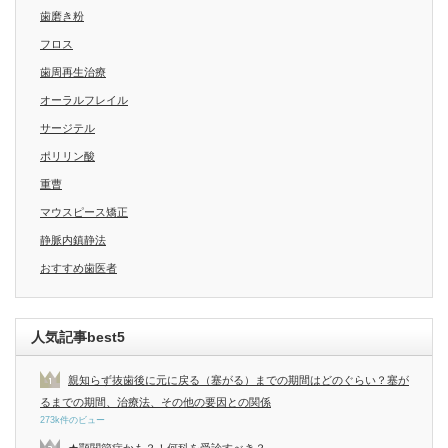
歯磨き粉
フロス
歯周再生治療
オーラルフレイル
サージテル
ポリリン酸
重曹
マウスピース矯正
静脈内鎮静法
おすすめ歯医者
人気記事best5
親知らず抜歯後に元に戻る（塞がる）までの期間はどのぐらい？塞が
るまでの期間、治療法、その他の要因との関係
273k件のビュー