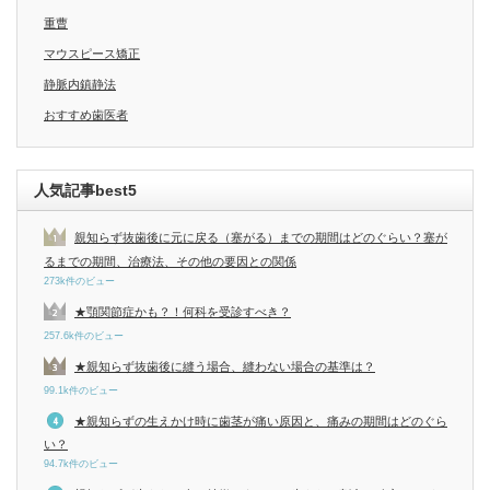
重曹
マウスピース矯正
静脈内鎮静法
おすすめ歯医者
人気記事best5
親知らず抜歯後に元に戻る（塞がる）までの期間はどのぐらい？塞が
るまでの期間、治療法、その他の要因との関係
273k件のビュー
★顎関節症かも？！何科を受診すべき？
257.6k件のビュー
★親知らず抜歯後に縫う場合、縫わない場合の基準は？
99.1k件のビュー
★親知らずの生えかけ時に歯茎が痛い原因と、痛みの期間はどのぐら
い？
94.7k件のビュー