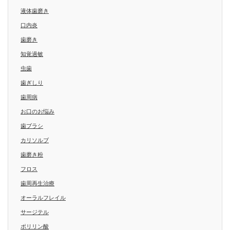
液体歯磨き
口内炎
歯磨き
知覚過敏
虫歯
歯ぎしり
歯周病
お口のお悩み
歯ブラシ
カリソルブ
歯磨き粉
フロス
歯周再生治療
オーラルフレイル
サージテル
ポリリン酸