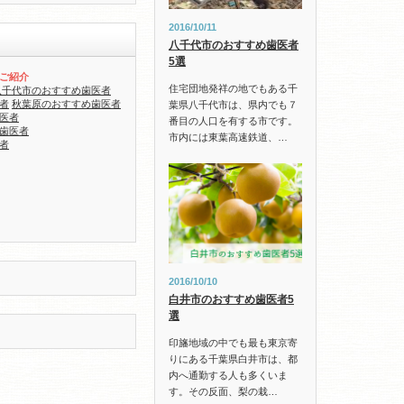
2016/10/11
八千代市のおすすめ歯医者
5選
ご紹介
住宅団地発祥の地でもある千
八千代市のおすすめ歯医者
者
秋葉原のおすすめ歯医者
葉県八千代市は、県内でも７
医者
番目の人口を有する市です。
歯医者
市内には東葉高速鉄道、…
者
2016/10/10
白井市のおすすめ歯医者5
選
印旛地域の中でも最も東京寄
りにある千葉県白井市は、都
内へ通勤する人も多くいま
す。その反面、梨の栽…