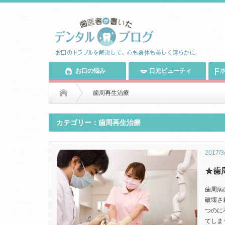
お口の悩み
口元ビューティ
ホ
歯周再生治療
カテゴリー：歯周再生治療
2017/3
★歯
歯周病
破壊さ
つのに
てしま