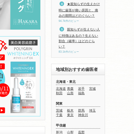
★親知らずの生えかけ
時に歯茎が痛い原因と、痛
みの期間はどのぐらい？
94.7k件のビュー
親知らずが生えない人
に特徴はあるの？生えない
割合（確率）はどのぐら
い？
83.1k件のビュー
地域別おすすめ歯医者
北海道・東北
北海道
青森
岩手
宮城
秋田
山形
福島
関東
茨城
栃木
群馬
埼玉
千葉
東京
神奈川
甲信越
新潟
山梨
長野