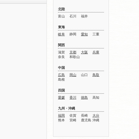
北陸
富山
石川
福井
東海
岐阜
静岡
愛知
三重
関西
滋賀
京都
大阪
兵庫
奈良
和歌山
中国
広島
岡山
山口
鳥取
島根
四国
愛媛
香川
徳島
高知
九州・沖縄
福岡
佐賀
長崎
大分
熊本
宮崎
鹿児島
沖縄