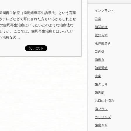
インプラント
歯周再生治療（歯周組織再生誘導法）という言葉
やテレビなどで耳にされた方もいるかもしれませ
口臭
この歯周再生治療はいったいどのような治療法な
顎関節症
ょうか。 ここでは、歯周再生治療とはいったい
親知らず
う治療なの…
液体歯磨き
口内炎
歯磨き
知覚過敏
虫歯
歯ぎしり
歯周病
お口のお悩み
歯ブラシ
カリソルブ
歯磨き粉