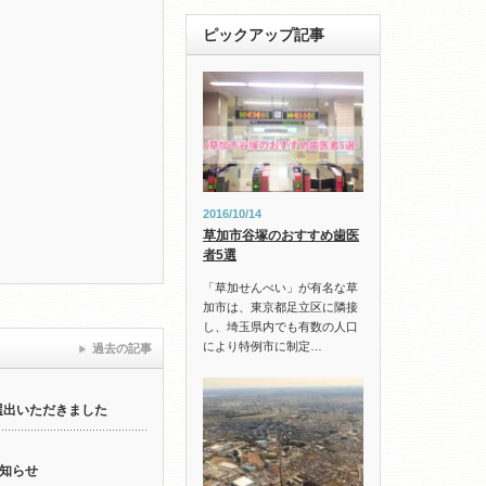
ピックアップ記事
2016/10/14
草加市谷塚のおすすめ歯医
者5選
「草加せんべい」が有名な草
加市は、東京都足立区に隣接
し、埼玉県内でも有数の人口
により特例市に制定…
過去の記事
選出いただきました
知らせ