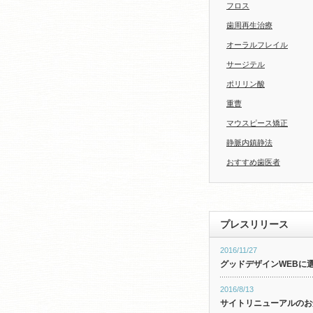
フロス
歯周再生治療
オーラルフレイル
サージテル
ポリリン酸
重曹
マウスピース矯正
静脈内鎮静法
おすすめ歯医者
プレスリリース
2016/11/27
グッドデザインWEBに
2016/8/13
サイトリニューアルのお