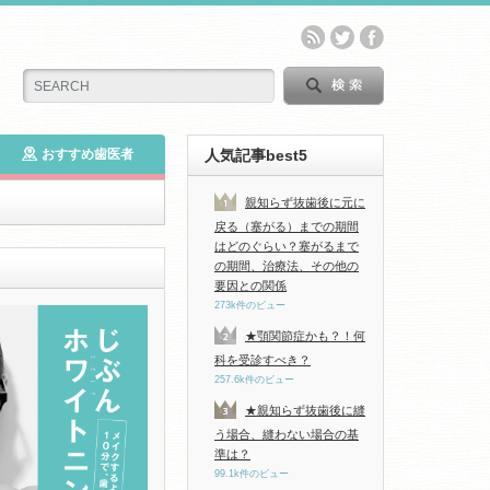
おすすめ歯医者
人気記事best5
親知らず抜歯後に元に
戻る（塞がる）までの期間
はどのぐらい？塞がるまで
の期間、治療法、その他の
要因との関係
273k件のビュー
★顎関節症かも？！何
科を受診すべき？
257.6k件のビュー
★親知らず抜歯後に縫
う場合、縫わない場合の基
準は？
99.1k件のビュー