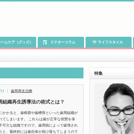
ームケア（グッズ）
ドクターコラム
ライフスタイル
特集
/31
歯周再生治療
周組織再生誘導法の術式とは？
にかかると、歯根膜や歯槽骨といった歯周組織が
れてしまいます。 これらは歯が正常な状態を保
不可欠な組織ですので、歯周病によって破壊され
うと、最終的には歯自体が抜け落ちてしまうので