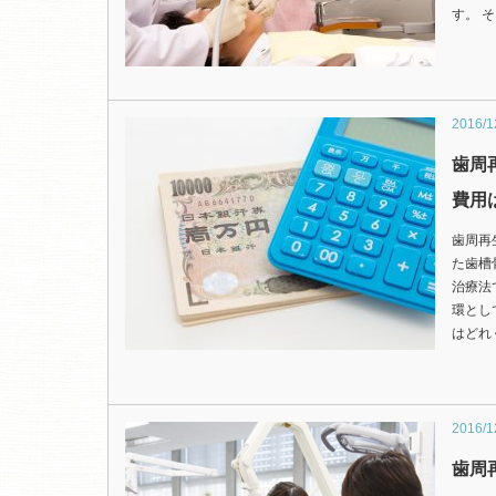
す。 
2016/1
歯周
費用
歯周再
た歯槽
治療法
環とし
はどれ
2016/1
歯周