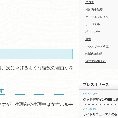
フロス
歯周再生治療
オーラルフレイル
サージテル
ポリリン酸
重曹
マウスピース矯正
静脈内鎮静法
おすすめ歯医者
は、次に挙げるような複数の理由が考
プレスリリース
す
2016/11/27
グッドデザインWEBに
ますが、生理前や生理中は女性ホルモ
2016/8/13
サイトリニューアルのお