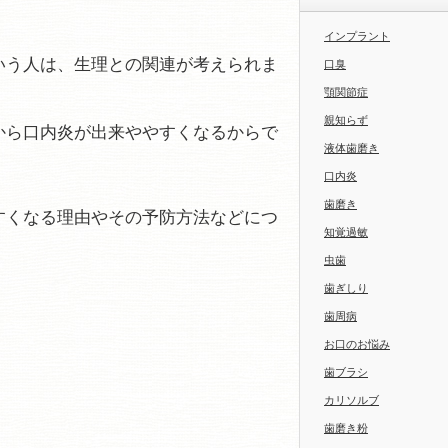
インプラント
いう人は、生理との関連が考えられま
口臭
顎関節症
親知らず
から口内炎が出来ややすくなるからで
液体歯磨き
口内炎
歯磨き
すくなる理由やその予防方法などにつ
知覚過敏
虫歯
歯ぎしり
歯周病
お口のお悩み
歯ブラシ
カリソルブ
歯磨き粉