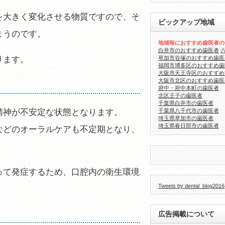
を大きく変化させる物質ですので、そ
ピックアップ地域
まうのです。
地域毎におすすめ歯医者の
白井市のおすすめ歯医者
草加市谷塚のおすすめ歯医
ります。
福岡市博多区のおすすめ歯
大阪市天王寺区のおすすめ
大阪市北区のおすすめ歯医
府中・府中本町の歯医者
北区王子の歯医者
千葉県白井市の歯医者
千葉県八千代市の歯医者
精神が不安定な状態となります。
埼玉県草加市の歯医者
埼玉県春日部市の歯医者
などのオーラルケアも不定期となり、
って発症するため、口腔内の衛生環境
Tweets by dental_blog2016
広告掲載について