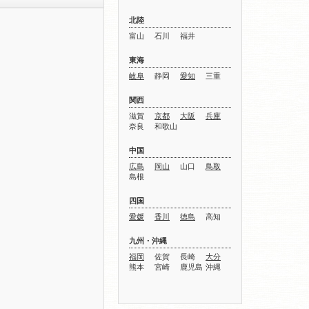
北陸
富山
石川
福井
東海
岐阜
静岡
愛知
三重
関西
滋賀
京都
大阪
兵庫
奈良
和歌山
中国
広島
岡山
山口
鳥取
島根
四国
愛媛
香川
徳島
高知
九州・沖縄
福岡
佐賀
長崎
大分
熊本
宮崎
鹿児島
沖縄