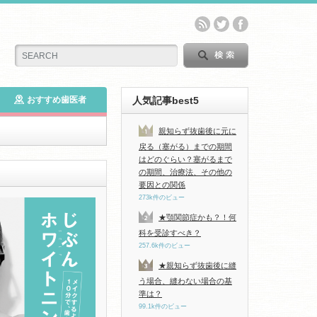
おすすめ歯医者
人気記事best5
親知らず抜歯後に元に
戻る（塞がる）までの期間
はどのぐらい？塞がるまで
の期間、治療法、その他の
要因との関係
273k件のビュー
★顎関節症かも？！何
科を受診すべき？
257.6k件のビュー
★親知らず抜歯後に縫
う場合、縫わない場合の基
準は？
99.1k件のビュー