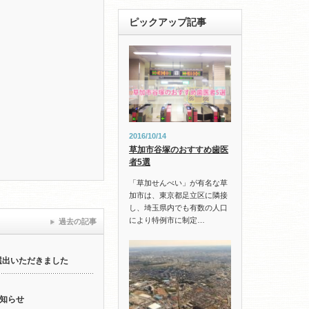
ピックアップ記事
2016/10/14
草加市谷塚のおすすめ歯医
者5選
「草加せんべい」が有名な草
加市は、東京都足立区に隣接
し、埼玉県内でも有数の人口
により特例市に制定…
過去の記事
選出いただきました
知らせ