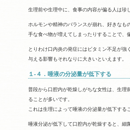
生理前や生理中に、食事の内容が偏る人は珍
ホルモンや精神のバランスが崩れ、好きなも
手な食べ物が増えてしまったりすることで、
とりわけ口内炎の発症にはビタミン不足が強
与える影響もそれなりに大きいといえます。
１-４．唾液の分泌量が低下する
普段から口腔内が乾燥しがちな女性は、生理
ることが多いです。
これは生理によって唾液の分泌量が低下する
唾液分泌が低下して口腔内が乾燥すると、細