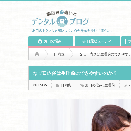
お口の悩み
口元ビューティ
ホ
口内炎
なぜ口内炎は生理前にできやす
なぜ口内炎は生理前にできやすいのか？
2017/6/5
口内炎
お口の悩み
,
生理前