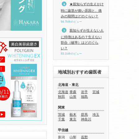
★親知らずの生えかけ
時に歯茎が痛い原因と、痛
みの期間はどのぐらい？
94.7k件のビュー
親知らずが生えない人
に特徴はあるの？生えない
割合（確率）はどのぐら
い？
83.1k件のビュー
地域別おすすめ歯医者
北海道・東北
北海道
青森
岩手
宮城
秋田
山形
福島
関東
茨城
栃木
群馬
埼玉
千葉
東京
神奈川
甲信越
新潟
山梨
長野