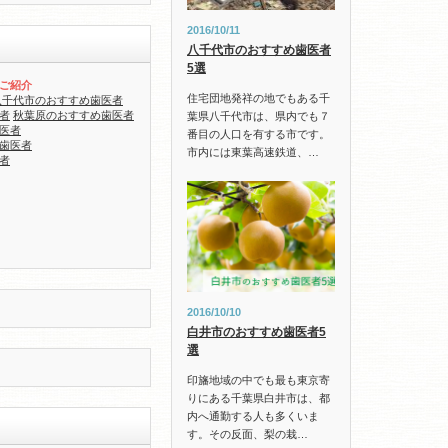
2016/10/11
八千代市のおすすめ歯医者
5選
ご紹介
住宅団地発祥の地でもある千
八千代市のおすすめ歯医者
者
秋葉原のおすすめ歯医者
葉県八千代市は、県内でも７
医者
番目の人口を有する市です。
歯医者
市内には東葉高速鉄道、…
者
2016/10/10
白井市のおすすめ歯医者5
選
印旛地域の中でも最も東京寄
りにある千葉県白井市は、都
内へ通勤する人も多くいま
す。その反面、梨の栽…