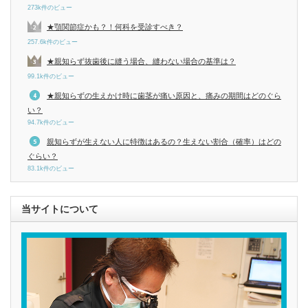
273k件のビュー
★顎関節症かも？！何科を受診すべき？
257.6k件のビュー
★親知らず抜歯後に縫う場合、縫わない場合の基準は？
99.1k件のビュー
★親知らずの生えかけ時に歯茎が痛い原因と、痛みの期間はどのぐら
い？
94.7k件のビュー
親知らずが生えない人に特徴はあるの？生えない割合（確率）はどの
ぐらい？
83.1k件のビュー
当サイトについて