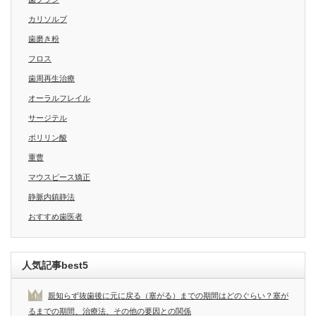
カリソルブ
歯磨き粉
フロス
歯周再生治療
オーラルフレイル
サージテル
ポリリン酸
重曹
マウスピース矯正
静脈内鎮静法
おすすめ歯医者
人気記事best5
親知らず抜歯後に元に戻る（塞がる）までの期間はどのぐらい？塞が
るまでの期間、治療法、その他の要因との関係