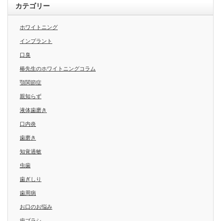
カテゴリー
ホワイトニング
インプラント
口臭
椿先生のホワイトニングコラム
顎関節症
親知らず
液体歯磨き
口内炎
歯磨き
知覚過敏
虫歯
歯ぎしり
歯周病
お口のお悩み
歯ブラシ