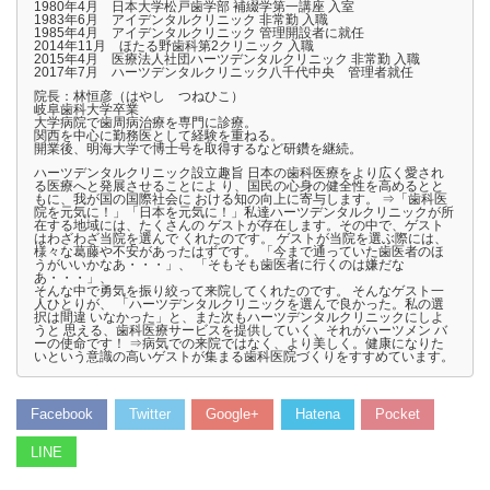
1980年4月 日本大学松戸歯学部 補綴学第一講座 入室
1983年6月 アイデンタルクリニック 非常勤 入職
1985年4月 アイデンタルクリニック 管理開設者に就任
2014年11月 ほたる野歯科第2クリニック 入職
2015年4月 医療法人社団ハーツデンタルクリニック 非常勤 入職
2017年7月 ハーツデンタルクリニック八千代中央 管理者就任
院長：林恒彦（はやし つねひこ）
岐阜歯科大学卒業
大学病院で歯周病治療を専門に診療。
関西を中心に勤務医として経験を重ねる。
開業後、明海大学で博士号を取得するなど研鑽を継続。
ハーツデンタルクリニック設立趣旨 日本の歯科医療をより広く愛され
る医療へと発展させることによ り、国民の心身の健全性を高めるとと
もに、我が国の国際社会に おける知の向上に寄与します。 ⇒「歯科医
院を元気に！」「日本を元気に！」私達ハーツデンタルクリニックが所
在する地域には、たくさんの ゲストが存在します。その中で、ゲスト
はわざわざ当院を選んで くれたのです。 ゲストが当院を選ぶ際には、
様々な葛藤や不安があったはずです。 「今まで通っていた歯医者のほ
うがいいかなあ・・・」、 「そもそも歯医者に行くのは嫌だな
あ・・・」、
そんな中で勇気を振り絞って来院してくれたのです。 そんなゲスト一
人ひとりが、 「ハーツデンタルクリニックを選んで良かった。私の選
択は間違 いなかった」と、また次もハーツデンタルクリニックにしよ
うと 思える、歯科医療サービスを提供していく、それがハーツメン バ
ーの使命です！ ⇒病気での来院ではなく、より美しく。健康になりた
いという意識の高いゲストが集まる歯科医院づくりをすすめています。
Facebook
Twitter
Google+
Hatena
Pocket
LINE