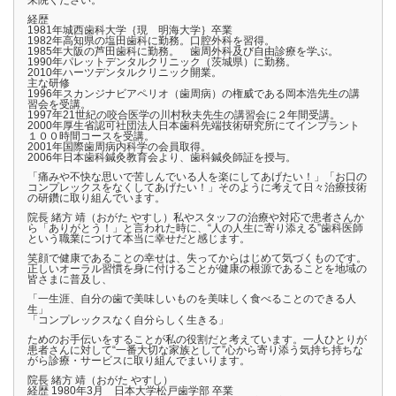
経歴
1981年城西歯科大学｛現 明海大学｝卒業
1982年高知県の塩田歯科に勤務。口腔外科を習得。
1985年大阪の芦田歯科に勤務。 歯周外科及び自由診療を学ぶ。
1990年パレットデンタルクリニック（茨城県）に勤務。
2010年ハーツデンタルクリニック開業。
主な研修
1996年スカンジナビアペリオ（歯周病）の権威である岡本浩先生の講
習会を受講。
1997年21世紀の咬合医学の川村秋夫先生の講習会に２年間受講。
2000年厚生省認可社団法人日本歯科先端技術研究所にてインプラント
１００時間コースを受講。
2001年国際歯周病内科学の会員取得。
2006年日本歯科鍼灸教育会より、歯科鍼灸師証を授与。
「痛みや不快な思いで苦しんでいる人を楽にしてあげたい！」「お口の
コンプレックスをなくしてあげたい！」そのように考えて日々治療技術
の研鑽に取り組んでいます。
院長 緒方 靖（おがた やすし）私やスタッフの治療や対応で患者さんか
ら「ありがとう！」と言われた時に、“人の人生に寄り添える”歯科医師
という職業につけて本当に幸せだと感じます。
笑顔で健康であることの幸せは、失ってからはじめて気づくものです。
正しいオーラル習慣を身に付けることが健康の根源であることを地域の
皆さまに普及し、
「一生涯、自分の歯で美味しいものを美味しく食べることのできる人
生」
「コンプレックスなく自分らしく生きる」
ためのお手伝いをすることが私の役割だと考えています。一人ひとりが
患者さんに対して“一番大切な家族として”心から寄り添う気持ち持ちな
がら診療・サービスに取り組んでまいります。
院長 緒方 靖（おがた やすし）
経歴 1980年3月 日本大学松戸歯学部 卒業