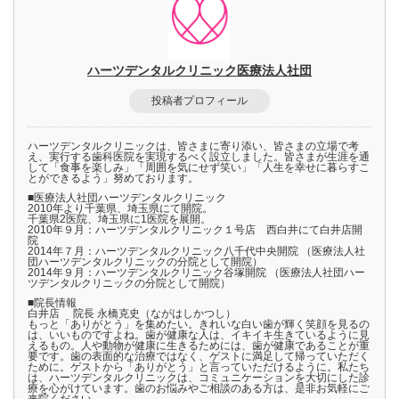
ハーツデンタルクリニック医療法人社団
投稿者プロフィール
ハーツデンタルクリニックは、皆さまに寄り添い、皆さまの立場で考
え、実行する歯科医院を実現するべく設立しました。皆さまが生涯を通
して「食事を楽しみ」「周囲を気にせず笑い」「人生を幸せに暮らすこ
とができるよう」努めております。
■医療法人社団ハーツデンタルクリニック
2010年より千葉県、埼玉県にて開院。
千葉県2医院、埼玉県に1医院を展開。
2010年９月：ハーツデンタルクリニック１号店 西白井にて白井店開
院
2014年７月：ハーツデンタルクリニック八千代中央開院 （医療法人社
団ハーツデンタルクリニックの分院として開院）
2014年９月：ハーツデンタルクリニック谷塚開院 （医療法人社団ハー
ツデンタルクリニックの分院として開院）
■院長情報
白井店 院長 永橋克史（ながはしかつし）
もっと「ありがとう」を集めたい。きれいな白い歯が輝く笑顔を見るの
は、いいものですよね。歯が健康な人は、イキイキ生きているように見
えるもの。人や動物が健康に生きるためには、歯が健康であることが重
要です。歯の表面的な治療ではなく、ゲストに満足して帰っていただく
ために。ゲストから「ありがとう」と言っていただけるように。私たち
は、ハーツデンタルクリニックは、コミュニケーションを大切にした診
療を心がけています。歯のお悩みやご相談のある方は、是非お気軽にご
来院ください。