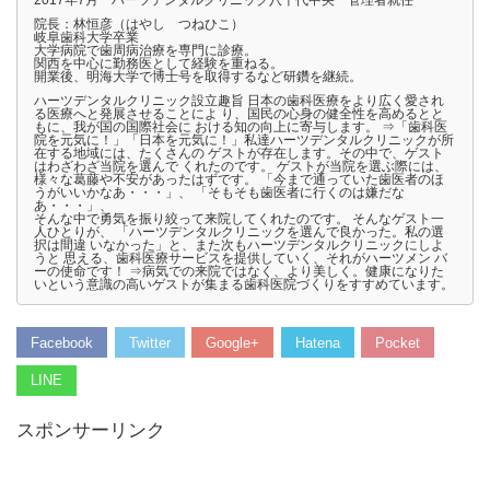
2017年7月 ハーツデンタルクリニック八千代中央 管理者就任
院長：林恒彦（はやし つねひこ）
岐阜歯科大学卒業
大学病院で歯周病治療を専門に診療。
関西を中心に勤務医として経験を重ねる。
開業後、明海大学で博士号を取得するなど研鑽を継続。
ハーツデンタルクリニック設立趣旨 日本の歯科医療をより広く愛され
る医療へと発展させることによ り、国民の心身の健全性を高めるとと
もに、我が国の国際社会に おける知の向上に寄与します。 ⇒「歯科医
院を元気に！」「日本を元気に！」私達ハーツデンタルクリニックが所
在する地域には、たくさんの ゲストが存在します。その中で、ゲスト
はわざわざ当院を選んで くれたのです。 ゲストが当院を選ぶ際には、
様々な葛藤や不安があったはずです。 「今まで通っていた歯医者のほ
うがいいかなあ・・・」、 「そもそも歯医者に行くのは嫌だな
あ・・・」、
そんな中で勇気を振り絞って来院してくれたのです。 そんなゲスト一
人ひとりが、 「ハーツデンタルクリニックを選んで良かった。私の選
択は間違 いなかった」と、また次もハーツデンタルクリニックにしよ
うと 思える、歯科医療サービスを提供していく、それがハーツメン バ
ーの使命です！ ⇒病気での来院ではなく、より美しく。健康になりた
いという意識の高いゲストが集まる歯科医院づくりをすすめています。
Facebook
Twitter
Google+
Hatena
Pocket
LINE
スポンサーリンク