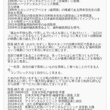
1990年パレットデンタルクリニック（茨城県）に勤務。
2010年ハーツデンタルクリニック開業。
主な研修
1996年スカンジナビアペリオ（歯周病）の権威である岡本浩先生の講
習会を受講。
1997年21世紀の咬合医学の川村秋夫先生の講習会に２年間受講。
2000年厚生省認可社団法人日本歯科先端技術研究所にてインプラント
１００時間コースを受講。
2001年国際歯周病内科学の会員取得。
2006年日本歯科鍼灸教育会より、歯科鍼灸師証を授与。
「痛みや不快な思いで苦しんでいる人を楽にしてあげたい！」「お口の
コンプレックスをなくしてあげたい！」そのように考えて日々治療技術
の研鑽に取り組んでいます。
院長 緒方 靖（おがた やすし）私やスタッフの治療や対応で患者さんか
ら「ありがとう！」と言われた時に、“人の人生に寄り添える”歯科医師
という職業につけて本当に幸せだと感じます。
笑顔で健康であることの幸せは、失ってからはじめて気づくものです。
正しいオーラル習慣を身に付けることが健康の根源であることを地域の
皆さまに普及し、
「一生涯、自分の歯で美味しいものを美味しく食べることのできる人
生」
「コンプレックスなく自分らしく生きる」
ためのお手伝いをすることが私の役割だと考えています。一人ひとりが
患者さんに対して“一番大切な家族として”心から寄り添う気持ち持ちな
がら診療・サービスに取り組んでまいります。
院長 緒方 靖（おがた やすし）
経歴 1980年3月 日本大学松戸歯学部 卒業
1980年4月 日本大学松戸歯学部 補綴学第一講座 入室
1983年6月 アイデンタルクリニック 非常勤 入職
1985年4月 アイデンタルクリニック 管理開設者に就任
2014年11月 ほたる野歯科第2クリニック 入職
2015年4月 医療法人社団ハーツデンタルクリニック 非常勤 入職