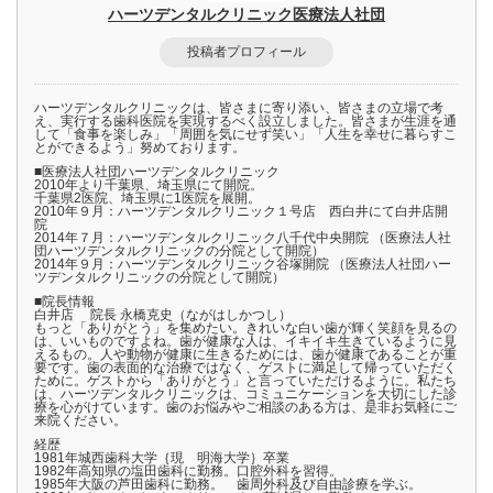
ハーツデンタルクリニック医療法人社団
投稿者プロフィール
ハーツデンタルクリニックは、皆さまに寄り添い、皆さまの立場で考
え、実行する歯科医院を実現するべく設立しました。皆さまが生涯を通
して「食事を楽しみ」「周囲を気にせず笑い」「人生を幸せに暮らすこ
とができるよう」努めております。
■医療法人社団ハーツデンタルクリニック
2010年より千葉県、埼玉県にて開院。
千葉県2医院、埼玉県に1医院を展開。
2010年９月：ハーツデンタルクリニック１号店 西白井にて白井店開
院
2014年７月：ハーツデンタルクリニック八千代中央開院 （医療法人社
団ハーツデンタルクリニックの分院として開院）
2014年９月：ハーツデンタルクリニック谷塚開院 （医療法人社団ハー
ツデンタルクリニックの分院として開院）
■院長情報
白井店 院長 永橋克史（ながはしかつし）
もっと「ありがとう」を集めたい。きれいな白い歯が輝く笑顔を見るの
は、いいものですよね。歯が健康な人は、イキイキ生きているように見
えるもの。人や動物が健康に生きるためには、歯が健康であることが重
要です。歯の表面的な治療ではなく、ゲストに満足して帰っていただく
ために。ゲストから「ありがとう」と言っていただけるように。私たち
は、ハーツデンタルクリニックは、コミュニケーションを大切にした診
療を心がけています。歯のお悩みやご相談のある方は、是非お気軽にご
来院ください。
経歴
1981年城西歯科大学｛現 明海大学｝卒業
1982年高知県の塩田歯科に勤務。口腔外科を習得。
1985年大阪の芦田歯科に勤務。 歯周外科及び自由診療を学ぶ。