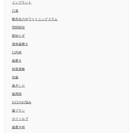
インプラント
口臭
椿先生のホワイトニングコラム
顎関節症
親知らず
液体歯磨き
口内炎
歯磨き
知覚過敏
虫歯
歯ぎしり
歯周病
お口のお悩み
歯ブラシ
カリソルブ
歯磨き粉