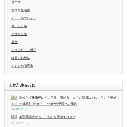
フロス
歯周再生治療
オーラルフレイル
サージテル
ポリリン酸
重曹
マウスピース矯正
静脈内鎮静法
おすすめ歯医者
人気記事best5
親知らず抜歯後に元に戻る（塞がる）までの期間はどのぐらい？塞が
るまでの期間、治療法、その他の要因との関係
273k件のビュー
★顎関節症かも？！何科を受診すべき？
257.6k件のビュー