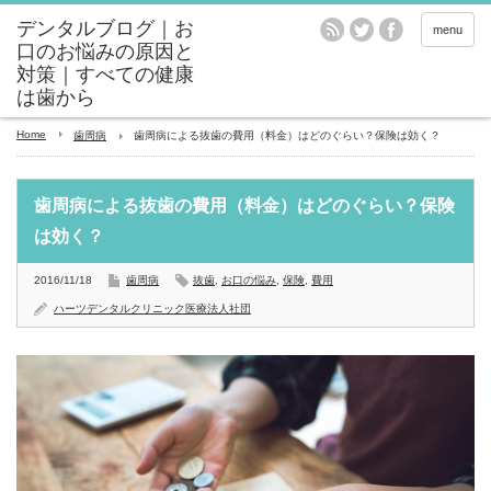
menu
Home
歯周病
歯周病による抜歯の費用（料金）はどのぐらい？保険は効く？
歯周病による抜歯の費用（料金）はどのぐらい？保険
は効く？
2016/11/18
歯周病
抜歯
,
お口の悩み
,
保険
,
費用
ハーツデンタルクリニック医療法人社団