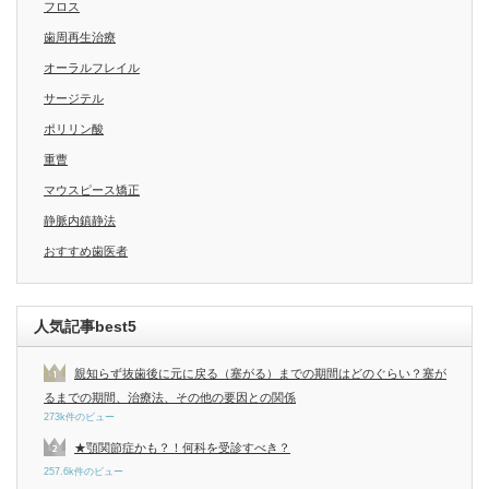
フロス
歯周再生治療
オーラルフレイル
サージテル
ポリリン酸
重曹
マウスピース矯正
静脈内鎮静法
おすすめ歯医者
人気記事best5
親知らず抜歯後に元に戻る（塞がる）までの期間はどのぐらい？塞が
るまでの期間、治療法、その他の要因との関係
273k件のビュー
★顎関節症かも？！何科を受診すべき？
257.6k件のビュー