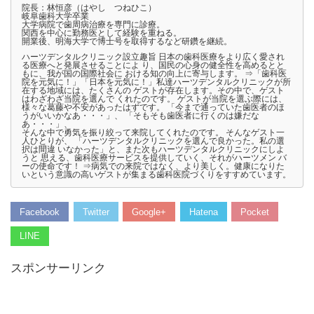
院長：林恒彦（はやし つねひこ）
岐阜歯科大学卒業
大学病院で歯周病治療を専門に診療。
関西を中心に勤務医として経験を重ねる。
開業後、明海大学で博士号を取得するなど研鑽を継続。
ハーツデンタルクリニック設立趣旨 日本の歯科医療をより広く愛され
る医療へと発展させることによ り、国民の心身の健全性を高めるとと
もに、我が国の国際社会に おける知の向上に寄与します。 ⇒「歯科医
院を元気に！」「日本を元気に！」私達ハーツデンタルクリニックが所
在する地域には、たくさんの ゲストが存在します。その中で、ゲスト
はわざわざ当院を選んで くれたのです。 ゲストが当院を選ぶ際には、
様々な葛藤や不安があったはずです。 「今まで通っていた歯医者のほ
うがいいかなあ・・・」、 「そもそも歯医者に行くのは嫌だな
あ・・・」、
そんな中で勇気を振り絞って来院してくれたのです。 そんなゲスト一
人ひとりが、 「ハーツデンタルクリニックを選んで良かった。私の選
択は間違 いなかった」と、また次もハーツデンタルクリニックにしよ
うと 思える、歯科医療サービスを提供していく、それがハーツメン バ
ーの使命です！ ⇒病気での来院ではなく、より美しく。健康になりた
いという意識の高いゲストが集まる歯科医院づくりをすすめています。
Facebook
Twitter
Google+
Hatena
Pocket
LINE
スポンサーリンク