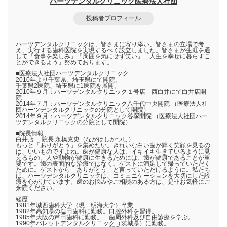
ハーツデンタルクリニック医療法人社団
投稿者プロフィール
ハーツデンタルクリニックは、皆さまに寄り添い、皆さまの立場で考
え、実行する歯科医院を実現するべく設立しました。皆さまが生涯を通
して「食事を楽しみ」「周囲を気にせず笑い」「人生を幸せに暮らすこ
とができるよう」努めております。
■医療法人社団ハーツデンタルクリニック
2010年より千葉県、埼玉県にて開院。
千葉県2医院、埼玉県に1医院を展開。
2010年９月：ハーツデンタルクリニック１号店 西白井にて白井店開
院
2014年７月：ハーツデンタルクリニック八千代中央開院 （医療法人社
団ハーツデンタルクリニックの分院として開院）
2014年９月：ハーツデンタルクリニック谷塚開院 （医療法人社団ハー
ツデンタルクリニックの分院として開院）
■院長情報
白井店 院長 永橋克史（ながはしかつし）
もっと「ありがとう」を集めたい。きれいな白い歯が輝く笑顔を見るの
は、いいものですよね。歯が健康な人は、イキイキ生きているように見
えるもの。人や動物が健康に生きるためには、歯が健康であることが重
要です。歯の表面的な治療ではなく、ゲストに満足して帰っていただく
ために。ゲストから「ありがとう」と言っていただけるように。私たち
は、ハーツデンタルクリニックは、コミュニケーションを大切にした診
療を心がけています。歯のお悩みやご相談のある方は、是非お気軽にご
来院ください。
経歴
1981年城西歯科大学｛現 明海大学｝卒業
1982年高知県の塩田歯科に勤務。口腔外科を習得。
1985年大阪の芦田歯科に勤務。 歯周外科及び自由診療を学ぶ。
1990年パレットデンタルクリニック（茨城県）に勤務。