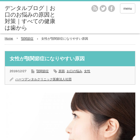
menu
Home
顎関節症
女性が顎関節症になりやすい原因
女性が顎関節症になりやすい原因
2016/12/27
顎関節症
原因
,
お口の悩み
,
女性
ハーツデンタルクリニック医療法人社団