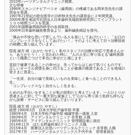
2010年ハーツデンタルクリニック開業。
主な研修
1996年スカンジナビアペリオ（歯周病）の権威である岡本浩先生の講
習会を受講。
1997年21世紀の咬合医学の川村秋夫先生の講習会に２年間受講。
2000年厚生省認可社団法人日本歯科先端技術研究所にてインプラント
１００時間コースを受講。
2001年国際歯周病内科学の会員取得。
2006年日本歯科鍼灸教育会より、歯科鍼灸師証を授与。
「痛みや不快な思いで苦しんでいる人を楽にしてあげたい！」「お口の
コンプレックスをなくしてあげたい！」そのように考えて日々治療技術
の研鑽に取り組んでいます。
院長 緒方 靖（おがた やすし）私やスタッフの治療や対応で患者さんか
ら「ありがとう！」と言われた時に、“人の人生に寄り添える”歯科医師
という職業につけて本当に幸せだと感じます。
笑顔で健康であることの幸せは、失ってからはじめて気づくものです。
正しいオーラル習慣を身に付けることが健康の根源であることを地域の
皆さまに普及し、
「一生涯、自分の歯で美味しいものを美味しく食べることのできる人
生」
「コンプレックスなく自分らしく生きる」
ためのお手伝いをすることが私の役割だと考えています。一人ひとりが
患者さんに対して“一番大切な家族として”心から寄り添う気持ち持ちな
がら診療・サービスに取り組んでまいります。
院長 緒方 靖（おがた やすし）
経歴 1980年3月 日本大学松戸歯学部 卒業
1980年4月 日本大学松戸歯学部 補綴学第一講座 入室
1983年6月 アイデンタルクリニック 非常勤 入職
1985年4月 アイデンタルクリニック 管理開設者に就任
2014年11月 ほたる野歯科第2クリニック 入職
2015年4月 医療法人社団ハーツデンタルクリニック 非常勤 入職
2017年7月 ハーツデンタルクリニック八千代中央 管理者就任