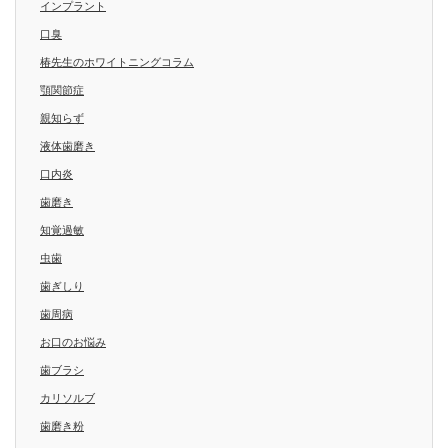
インプラント
口臭
椿先生のホワイトニングコラム
顎関節症
親知らず
液体歯磨き
口内炎
歯磨き
知覚過敏
虫歯
歯ぎしり
歯周病
お口のお悩み
歯ブラシ
カリソルブ
歯磨き粉