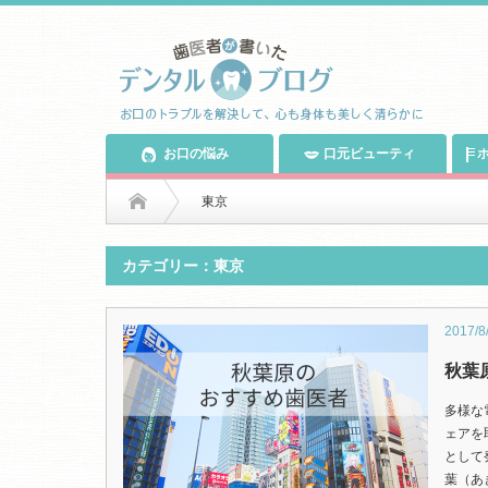
お口の悩み
口元ビューティ
ホ
東京
カテゴリー：東京
2017/8
秋葉
多様な
ェアを
として
葉（あ