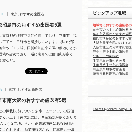
ピックアップ地域
/10
東京
,
おすすめ歯医者
都昭島市のおすすめ歯医者5選
地域毎におすすめ歯医者の
白井市のおすすめ歯医者
草加市谷塚のおすすめ歯医
は東京都のほぼ中央に位置しており、立川市、福
福岡市博多区のおすすめ歯
八王子市、日野市と隣接しています。 県の北部
大阪市天王寺区のおすすめ
大阪市北区のおすすめ歯医
地帯やゴルフ場、国営昭和記念公園の敷地などが
府中・府中本町の歯医者
面積を占めており、逆に南部では住宅街が多く、
北区王子の歯医者
学校など…
千葉県白井市の歯医者
千葉県八千代市の歯医者
埼玉県草加市の歯医者
埼玉県春日部市の歯医者
/5
東京
,
おすすめ歯医者
子市南大沢のおすすめ歯医者5選
Tweets by dental_blog2016
院の掲載順序について 多摩ニュータウンの西側
する八王子市南大沢には、商業施設が多くありま
そのような立地からか、商業施設内にある歯科医
受けられます。 商業施設内なら、駐車場も完備