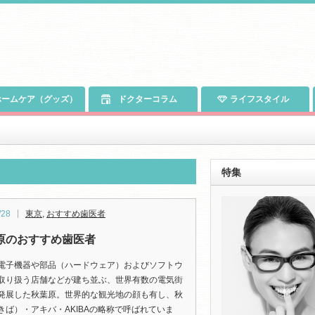
ームケア（グッズ）
ドクターコラム
ライフスタイル
特集
/28
東京
,
おすすめ歯医者
原のおすすめ歯医者
電子機器や部品（ハードウェア）およびソフトウ
取り扱う店舗などが建ち並ぶ、世界有数の電気街
発展した秋葉原。世界的な観光地の顔も有し、秋
きば）・アキバ・AKIBAの略称で呼ばれていま