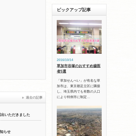
ピックアップ記事
2016/10/14
草加市谷塚のおすすめ歯医
者5選
「草加せんべい」が有名な草
加市は、東京都足立区に隣接
し、埼玉県内でも有数の人口
により特例市に制定…
過去の記事
選出いただきました
知らせ