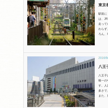
東京
駅前に
は、J
走って
わらず
ろん、
2016/9
八王
八王子
唯一の
す。人
多さで
また、