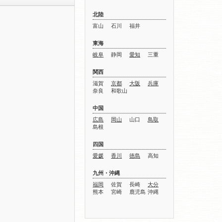
北陸
富山
石川
福井
東海
岐阜
静岡
愛知
三重
関西
滋賀
京都
大阪
兵庫
奈良
和歌山
中国
広島
岡山
山口
鳥取
島根
四国
愛媛
香川
徳島
高知
九州・沖縄
福岡
佐賀
長崎
大分
熊本
宮崎
鹿児島
沖縄