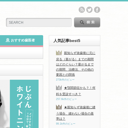
おすすめ歯医者
人気記事best5
親知らず抜歯後に元に
戻る（塞がる）までの期間
はどのぐらい？塞がるまで
の期間、治療法、その他の
要因との関係
273k件のビュー
★顎関節症かも？！何
科を受診すべき？
257.6k件のビュー
★親知らず抜歯後に縫
う場合、縫わない場合の基
準は？
99.1k件のビュー