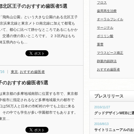
フロス
都北区王子のおすすめ歯医者5選
歯周再生治療
「飛鳥山公園」という大きな公園のある北区王子
オーラルフレイル
R京浜東北線と東京メトロ南北線に加えて都電も
サージテル
いて、都心に比べて静かなところであるにもかか
、交通の便の良いところです。 ２３区内はもち
ポリリン酸
埼玉県内からも…
重曹
マウスピース矯正
静脈内鎮静法
おすすめ歯医者
/16
東京
,
おすすめ歯医者
子のおすすめ歯医者5選
は東京都の多摩地域南部に位置する市で、東京都
プレスリリース
中核市に指定されるなど多摩地域最大の都市で
口は56万人と日本の市町村の中でも上位に来る
2016/11/27
、その中でも学生が多い学園都市でもあります。
グッドデザインWEBに
東京…
2016/8/13
サイトリニューアルのお