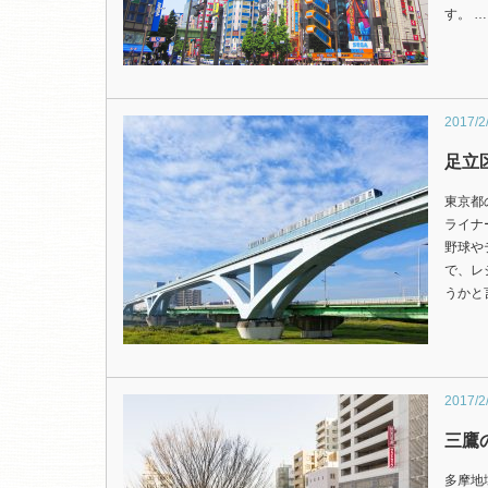
す。 …
2017/2
足立
東京都
ライナ
野球や
で、レ
うかと
2017/2
三鷹
多摩地