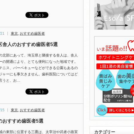
/21
東京
,
おすすめ歯医者
区舎人のおすすめ歯医者5選
の北部にあって、埼玉県と隣接する舎人は、舎人
ーの開通により、とても便利になった地域です。
テニス、バーベキューなどができる公園もあるの
ジャーにも事欠きません。歯科医院についてはど
言うと、お…
/15
東京
,
おすすめ歯医者
のおすすめ歯医者5選
カテゴリー
域の東部に位置する三鷹は、太宰治や武者小路実