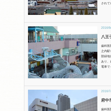
されて
2016/9
八王
歯科医
之内駅
部緑地
あり、
電車で
2016/7
府中
歯科医