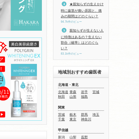
★親知らずの生えかけ
時に歯茎が痛い原因と、痛
みの期間はどのぐらい？
94.7k件のビュー
親知らずが生えない人
に特徴はあるの？生えない
割合（確率）はどのぐら
い？
83.1k件のビュー
地域別おすすめ歯医者
北海道・東北
北海道
青森
岩手
宮城
秋田
山形
福島
関東
茨城
栃木
群馬
埼玉
千葉
東京
神奈川
甲信越
新潟
山梨
長野