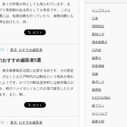
、多くの作家が街としても知られています。ま
ブリ美術館のある街としても有名です。 このよ
インプラント
鷹には、短期治療を行っていたり、保険治療にも
口臭
間を設けたり、待…
顎関節症
親知らず
液体歯磨き
/23
東京
,
おすすめ歯医者
口内炎
歯磨き
のおすすめ歯医者5選
知覚過敏
、東京都豊島区北部に位置する街です。その歴史
虫歯
、少なくとも江戸時代のは駒込という地名が使わ
歯ぎしり
たようです。かつての駒込染井村には植木職人が
み、桜のソメイヨシノもこの土地で誕生したとさ
歯周病
ます。また、駒…
お口のお悩み
歯ブラシ
カリソルブ
歯磨き粉
/18
東京
,
おすすめ歯医者