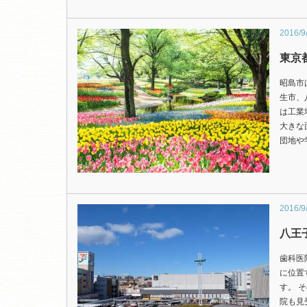
2016/9
東京
昭島市
生市、
は工業
大きな
団地や
2016/9
八王
歯科医
に位置
す。 
院も見