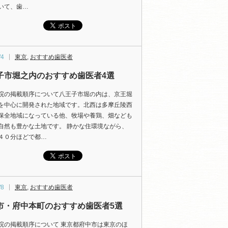
いて、歯…
/4
東京
,
おすすめ歯医者
子市堀之内のおすすめ歯医者4選
院の掲載順序について八王子市堀の内は、京王堀
を中心に開発された地域です。北西は多摩丘陵西
保全地域になっている他、牧場や養鶏、畑なども
自然も豊かな土地です。 静かな住環境ながら、
４０分ほどで都…
/8
東京
,
おすすめ歯医者
市・府中本町のおすすめ歯医者5選
院の掲載順序について 東京都府中市は東京のほ