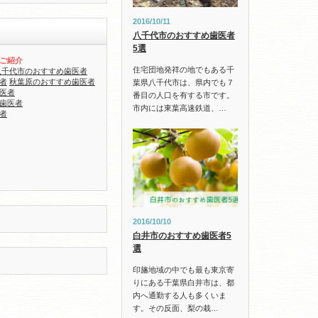
2016/10/11
八千代市のおすすめ歯医者
5選
ご紹介
住宅団地発祥の地でもある千
八千代市のおすすめ歯医者
者
秋葉原のおすすめ歯医者
葉県八千代市は、県内でも７
医者
番目の人口を有する市です。
歯医者
市内には東葉高速鉄道、…
者
2016/10/10
白井市のおすすめ歯医者5
選
印旛地域の中でも最も東京寄
りにある千葉県白井市は、都
内へ通勤する人も多くいま
す。その反面、梨の栽…