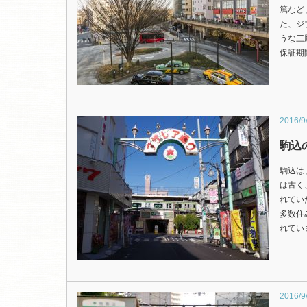
篤など
た、ジ
うな三
保証期
2016/9
駒込
駒込は
は古く
れてい
多数住
れてい
2016/9