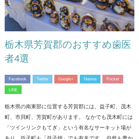
栃木県芳賀郡のおすすめ歯医
者4選
Facebook
Twitter
Google+
Hatena
Pocket
LINE
栃木県の南東部に位置する芳賀郡には、益子町、茂木
町、市貝町、芳賀町があります。 なかでも茂木町には
「ツインリンクもてぎ」という有名なサーキット場が
あり、益子町も「益子焼」でも有名です。 自然も豊か