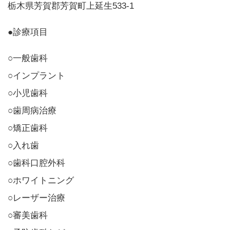
栃木県芳賀郡芳賀町上延生533-1
●診療項目
○一般歯科
○インプラント
○小児歯科
○歯周病治療
○矯正歯科
○入れ歯
○歯科口腔外科
○ホワイトニング
○レーザー治療
○審美歯科